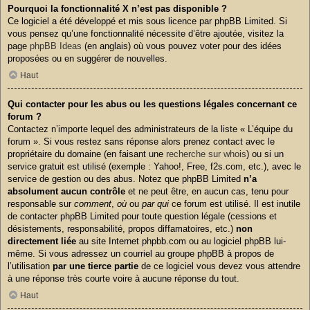
Pourquoi la fonctionnalité X n’est pas disponible ?
Ce logiciel a été développé et mis sous licence par phpBB Limited. Si
vous pensez qu’une fonctionnalité nécessite d’être ajoutée, visitez la
page
phpBB Ideas
(en anglais) où vous pouvez voter pour des idées
proposées ou en suggérer de nouvelles.
Haut
Qui contacter pour les abus ou les questions légales concernant ce
forum ?
Contactez n’importe lequel des administrateurs de la liste « L’équipe du
forum ». Si vous restez sans réponse alors prenez contact avec le
propriétaire du domaine (en faisant une
recherche sur whois
) ou si un
service gratuit est utilisé (exemple : Yahoo!, Free, f2s.com, etc.), avec le
service de gestion ou des abus. Notez que phpBB Limited
n’a
absolument aucun contrôle
et ne peut être, en aucun cas, tenu pour
responsable sur
comment
,
où
ou
par qui
ce forum est utilisé. Il est inutile
de contacter phpBB Limited pour toute question légale (cessions et
désistements, responsabilité, propos diffamatoires, etc.)
non
directement liée
au site Internet phpbb.com ou au logiciel phpBB lui-
même. Si vous adressez un courriel au groupe phpBB à propos de
l’utilisation
par une tierce partie
de ce logiciel vous devez vous attendre
à une réponse très courte voire à aucune réponse du tout.
Haut