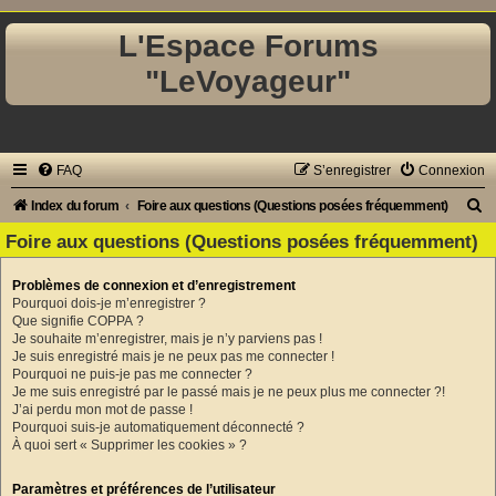
L'Espace Forums
"LeVoyageur"
FAQ
S’enregistrer
Connexion
R
Index du forum
Foire aux questions (Questions posées fréquemment)
e
Foire aux questions (Questions posées fréquemment)
c
Problèmes de connexion et d’enregistrement
h
Pourquoi dois-je m’enregistrer ?
e
Que signifie COPPA ?
Je souhaite m’enregistrer, mais je n’y parviens pas !
r
Je suis enregistré mais je ne peux pas me connecter !
Pourquoi ne puis-je pas me connecter ?
c
Je me suis enregistré par le passé mais je ne peux plus me connecter ?!
h
J’ai perdu mon mot de passe !
Pourquoi suis-je automatiquement déconnecté ?
e
À quoi sert « Supprimer les cookies » ?
r
Paramètres et préférences de l’utilisateur