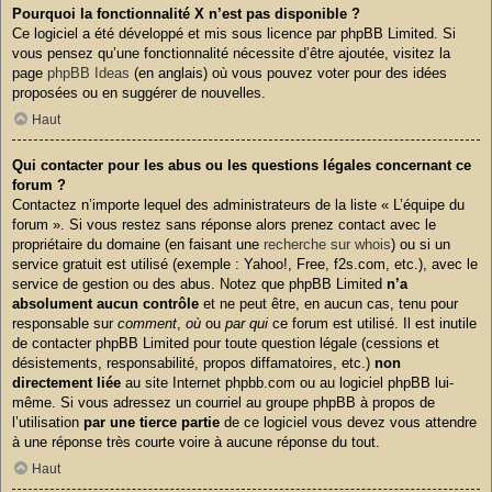
Pourquoi la fonctionnalité X n’est pas disponible ?
Ce logiciel a été développé et mis sous licence par phpBB Limited. Si
vous pensez qu’une fonctionnalité nécessite d’être ajoutée, visitez la
page
phpBB Ideas
(en anglais) où vous pouvez voter pour des idées
proposées ou en suggérer de nouvelles.
Haut
Qui contacter pour les abus ou les questions légales concernant ce
forum ?
Contactez n’importe lequel des administrateurs de la liste « L’équipe du
forum ». Si vous restez sans réponse alors prenez contact avec le
propriétaire du domaine (en faisant une
recherche sur whois
) ou si un
service gratuit est utilisé (exemple : Yahoo!, Free, f2s.com, etc.), avec le
service de gestion ou des abus. Notez que phpBB Limited
n’a
absolument aucun contrôle
et ne peut être, en aucun cas, tenu pour
responsable sur
comment
,
où
ou
par qui
ce forum est utilisé. Il est inutile
de contacter phpBB Limited pour toute question légale (cessions et
désistements, responsabilité, propos diffamatoires, etc.)
non
directement liée
au site Internet phpbb.com ou au logiciel phpBB lui-
même. Si vous adressez un courriel au groupe phpBB à propos de
l’utilisation
par une tierce partie
de ce logiciel vous devez vous attendre
à une réponse très courte voire à aucune réponse du tout.
Haut