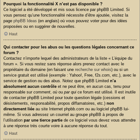
Pourquoi la fonctionnalité X n’est pas disponible ?
Ce logiciel a été développé et mis sous licence par phpBB Limited. Si
vous pensez qu’une fonctionnalité nécessite d’être ajoutée, visitez la
page
phpBB Ideas
(en anglais) où vous pouvez voter pour des idées
proposées ou en suggérer de nouvelles.
Haut
Qui contacter pour les abus ou les questions légales concernant ce
forum ?
Contactez n’importe lequel des administrateurs de la liste « L’équipe du
forum ». Si vous restez sans réponse alors prenez contact avec le
propriétaire du domaine (en faisant une
recherche sur whois
) ou si un
service gratuit est utilisé (exemple : Yahoo!, Free, f2s.com, etc.), avec le
service de gestion ou des abus. Notez que phpBB Limited
n’a
absolument aucun contrôle
et ne peut être, en aucun cas, tenu pour
responsable sur
comment
,
où
ou
par qui
ce forum est utilisé. Il est inutile
de contacter phpBB Limited pour toute question légale (cessions et
désistements, responsabilité, propos diffamatoires, etc.)
non
directement liée
au site Internet phpbb.com ou au logiciel phpBB lui-
même. Si vous adressez un courriel au groupe phpBB à propos de
l’utilisation
par une tierce partie
de ce logiciel vous devez vous attendre
à une réponse très courte voire à aucune réponse du tout.
Haut