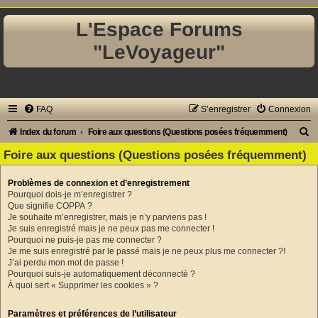
L'Espace Forums
"LeVoyageur"
FAQ
S’enregistrer
Connexion
R
Index du forum
Foire aux questions (Questions posées fréquemment)
e
Foire aux questions (Questions posées fréquemment)
c
Problèmes de connexion et d’enregistrement
h
Pourquoi dois-je m’enregistrer ?
e
Que signifie COPPA ?
Je souhaite m’enregistrer, mais je n’y parviens pas !
r
Je suis enregistré mais je ne peux pas me connecter !
Pourquoi ne puis-je pas me connecter ?
c
Je me suis enregistré par le passé mais je ne peux plus me connecter ?!
h
J’ai perdu mon mot de passe !
Pourquoi suis-je automatiquement déconnecté ?
e
À quoi sert « Supprimer les cookies » ?
r
Paramètres et préférences de l’utilisateur