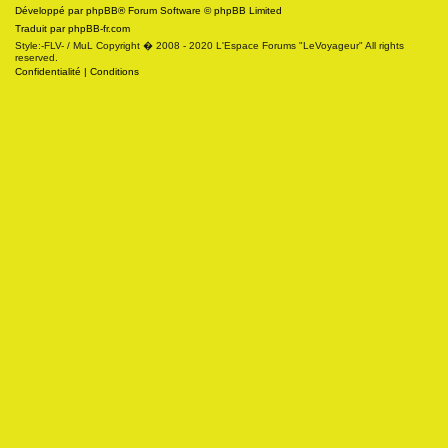
Développé par
phpBB
® Forum Software © phpBB Limited
Traduit par
phpBB-fr.com
Style:-FLV- / MuL Copyright � 2008 - 2020 L'Espace Forums "LeVoyageur" All rights
reserved.
Confidentialité
|
Conditions