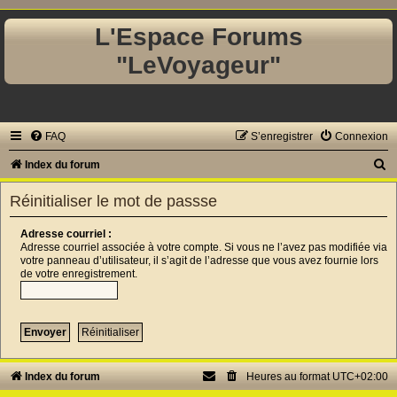
L'Espace Forums
"LeVoyageur"
FAQ
S’enregistrer
Connexion
R
Index du forum
e
Réinitialiser le mot de passse
c
h
Adresse courriel :
Adresse courriel associée à votre compte. Si vous ne l’avez pas modifiée via
e
votre panneau d’utilisateur, il s’agit de l’adresse que vous avez fournie lors
de votre enregistrement.
r
c
h
e
r
Index du forum
Heures au format
UTC+02:00