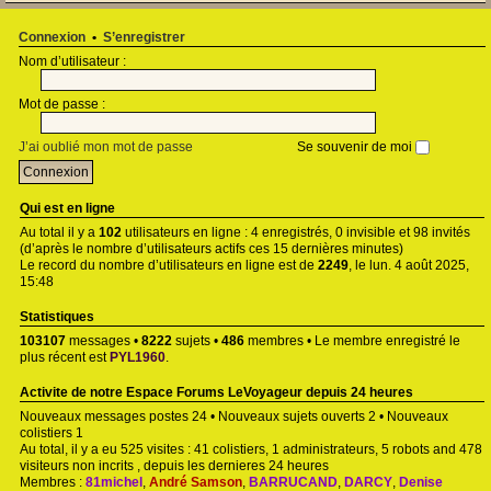
Connexion
•
S’enregistrer
Nom d’utilisateur :
Mot de passe :
J’ai oublié mon mot de passe
Se souvenir de moi
Qui est en ligne
Au total il y a
102
utilisateurs en ligne : 4 enregistrés, 0 invisible et 98 invités
(d’après le nombre d’utilisateurs actifs ces 15 dernières minutes)
Le record du nombre d’utilisateurs en ligne est de
2249
, le lun. 4 août 2025,
15:48
Statistiques
103107
messages •
8222
sujets •
486
membres • Le membre enregistré le
plus récent est
PYL1960
.
Activite de notre Espace Forums LeVoyageur depuis 24 heures
Nouveaux messages postes 24 • Nouveaux sujets ouverts 2 • Nouveaux
colistiers 1
Au total, il y a eu 525 visites : 41 colistiers, 1 administrateurs, 5 robots and 478
visiteurs non incrits , depuis les dernieres 24 heures
Membres :
81michel
,
André Samson
,
BARRUCAND
,
DARCY
,
Denise