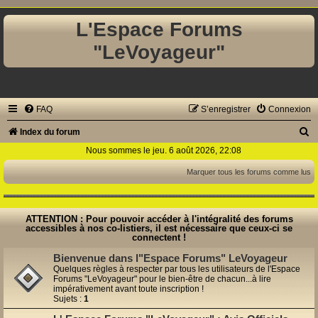
L'Espace Forums
"LeVoyageur"
FAQ
S’enregistrer
Connexion
R
Index du forum
e
Nous sommes le jeu. 6 août 2026, 22:08
c
Marquer tous les forums comme lus
h
e
ATTENTION : Pour pouvoir accéder à l'intégralité des forums
r
accessibles à nos co-listiers, il est nécessaire que ceux-ci se
connectent !
c
Bienvenue dans l"Espace Forums" LeVoyageur
h
Quelques règles à respecter par tous les utilisateurs de l'Espace
Forums "LeVoyageur" pour le bien-être de chacun...à lire
e
impérativement avant toute inscription !
r
Sujets :
1