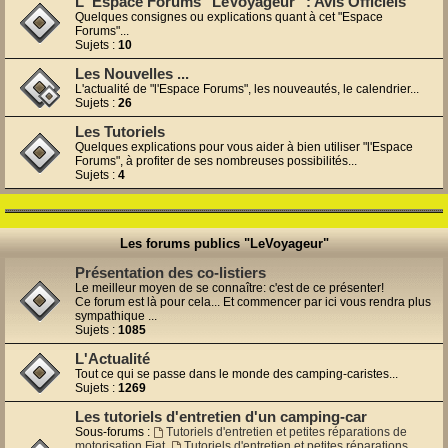
L' Espace Forums "LeVoyageur" : Avis Officiels
Quelques consignes ou explications quant à cet "Espace
Forums"...
Sujets :
10
Les Nouvelles ...
L'actualité de "l'Espace Forums", les nouveautés, le calendrier...
Sujets :
26
Les Tutoriels
Quelques explications pour vous aider à bien utiliser "l'Espace
Forums", à profiter de ses nombreuses possibilités...
Sujets :
4
Les forums publics "LeVoyageur"
Présentation des co-listiers
Le meilleur moyen de se connaître: c'est de ce présenter!
Ce forum est là pour cela... Et commencer par ici vous rendra plus
sympathique ...
Sujets :
1085
L'Actualité
Tout ce qui se passe dans le monde des camping-caristes...
Sujets :
1269
Les tutoriels d'entretien d'un camping-car
Sous-forums :
Tutoriels d'entretien et petites réparations de
motorisation Fiat
,
Tutoriels d'entretien et petites réparations