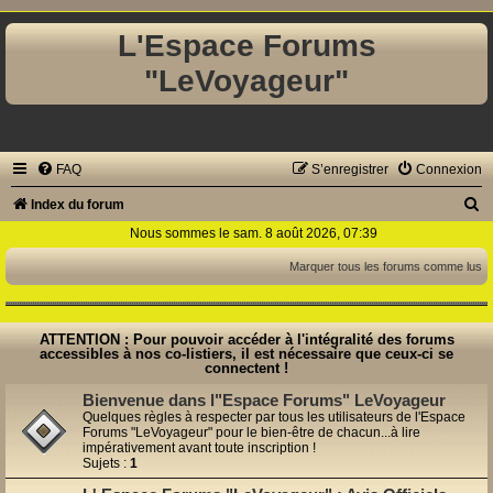
L'Espace Forums
"LeVoyageur"
FAQ
S’enregistrer
Connexion
R
Index du forum
e
Nous sommes le sam. 8 août 2026, 07:39
c
Marquer tous les forums comme lus
h
e
ATTENTION : Pour pouvoir accéder à l'intégralité des forums
r
accessibles à nos co-listiers, il est nécessaire que ceux-ci se
connectent !
c
Bienvenue dans l"Espace Forums" LeVoyageur
h
Quelques règles à respecter par tous les utilisateurs de l'Espace
Forums "LeVoyageur" pour le bien-être de chacun...à lire
e
impérativement avant toute inscription !
r
Sujets :
1