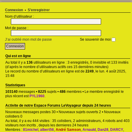
Connexion
•
S’enregistrer
Nom d’utilisateur :
Mot de passe :
J’ai oublié mon mot de passe
Se souvenir de moi
Qui est en ligne
Au total il y a
136
utilisateurs en ligne : 3 enregistrés, 0 invisible et 133 invités
(d’après le nombre d’utilisateurs actifs ces 15 dernières minutes)
Le record du nombre d’utilisateurs en ligne est de
2249
, le lun. 4 août 2025,
15:48
Statistiques
103140
messages •
8225
sujets •
486
membres • Le membre enregistré le
plus récent est
PYL1960
.
Activite de notre Espace Forums LeVoyageur depuis 24 heures
Nouveaux messages postes 30 • Nouveaux sujets ouverts 2 • Nouveaux
colistiers 0
Au total, il y a eu 444 visites : 35 colistiers, 2 administrateurs, 4 robots and 403
visiteurs non incrits , depuis les dernieres 24 heures
Membres :
81michel
,
albert56
,
André Samson
,
Arnauld
,
Dan28
,
DARCY
,