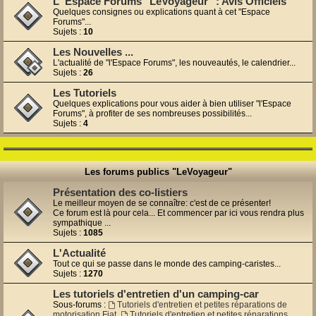
L' Espace Forums "LeVoyageur" : Avis Officiels
Quelques consignes ou explications quant à cet "Espace
Forums"...
Sujets :
10
Les Nouvelles ...
L'actualité de "l'Espace Forums", les nouveautés, le calendrier...
Sujets :
26
Les Tutoriels
Quelques explications pour vous aider à bien utiliser "l'Espace
Forums", à profiter de ses nombreuses possibilités...
Sujets :
4
Les forums publics "LeVoyageur"
Présentation des co-listiers
Le meilleur moyen de se connaître: c'est de ce présenter!
Ce forum est là pour cela... Et commencer par ici vous rendra plus
sympathique ...
Sujets :
1085
L'Actualité
Tout ce qui se passe dans le monde des camping-caristes...
Sujets :
1270
Les tutoriels d'entretien d'un camping-car
Sous-forums :
Tutoriels d'entretien et petites réparations de
motorisation Fiat
,
Tutoriels d'entretien et petites réparations