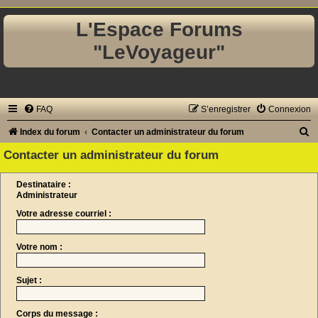
L'Espace Forums
"LeVoyageur"
FAQ
S’enregistrer
Connexion
R
Index du forum
Contacter un administrateur du forum
e
Contacter un administrateur du forum
c
Destinataire :
h
Administrateur
e
Votre adresse courriel :
r
c
Votre nom :
h
e
Sujet :
r
Corps du message :