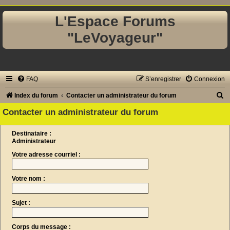
L'Espace Forums
"LeVoyageur"
FAQ
S’enregistrer
Connexion
R
Index du forum
Contacter un administrateur du forum
e
Contacter un administrateur du forum
c
Destinataire :
h
Administrateur
e
Votre adresse courriel :
r
c
Votre nom :
h
e
Sujet :
r
Corps du message :