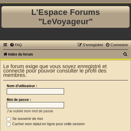
L'Espace Forums
"LeVoyageur"
FAQ
S’enregistrer
Connexion
R
Index du forum
e
Le forum exige que vous soyez enregistré et
c
connecté pour pouvoir consulter le profil des
membres.
h
e
Nom d’utilisateur :
r
c
Mot de passe :
h
J’ai oublié mon mot de passe
e
Se souvenir de moi
r
Cacher mon statut en ligne pour cette session