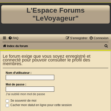
L'Espace Forums
"LeVoyageur"
FAQ
S’enregistrer
Connexion
R
Index du forum
e
Le forum exige que vous soyez enregistré et
c
connecté pour pouvoir consulter le profil des
membres.
h
e
Nom d’utilisateur :
r
c
Mot de passe :
h
J’ai oublié mon mot de passe
e
Se souvenir de moi
r
Cacher mon statut en ligne pour cette session