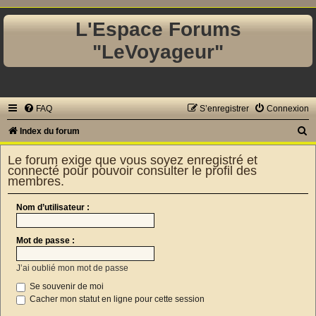
L'Espace Forums
"LeVoyageur"
FAQ
S’enregistrer
Connexion
R
Index du forum
e
Le forum exige que vous soyez enregistré et
c
connecté pour pouvoir consulter le profil des
membres.
h
e
Nom d’utilisateur :
r
c
Mot de passe :
h
J’ai oublié mon mot de passe
e
Se souvenir de moi
r
Cacher mon statut en ligne pour cette session