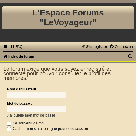
L'Espace Forums
"LeVoyageur"
FAQ
S’enregistrer
Connexion
R
Index du forum
e
Le forum exige que vous soyez enregistré et
c
connecté pour pouvoir consulter le profil des
membres.
h
e
Nom d’utilisateur :
r
c
Mot de passe :
h
J’ai oublié mon mot de passe
e
Se souvenir de moi
r
Cacher mon statut en ligne pour cette session