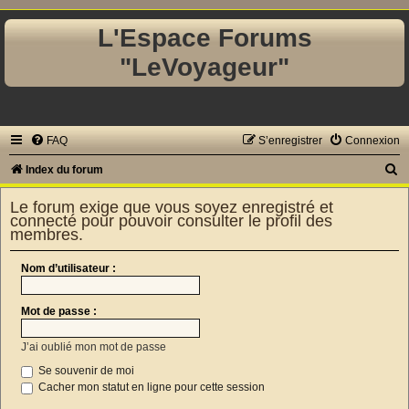
L'Espace Forums
"LeVoyageur"
FAQ
S’enregistrer
Connexion
R
Index du forum
e
Le forum exige que vous soyez enregistré et
c
connecté pour pouvoir consulter le profil des
membres.
h
e
Nom d’utilisateur :
r
c
Mot de passe :
h
J’ai oublié mon mot de passe
e
Se souvenir de moi
r
Cacher mon statut en ligne pour cette session