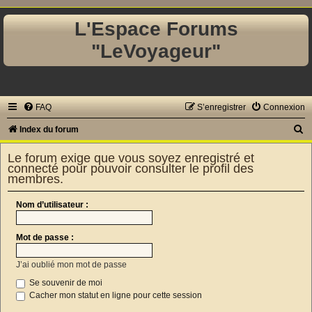
L'Espace Forums
"LeVoyageur"
FAQ
S’enregistrer
Connexion
R
Index du forum
e
Le forum exige que vous soyez enregistré et
c
connecté pour pouvoir consulter le profil des
membres.
h
e
Nom d’utilisateur :
r
c
Mot de passe :
h
J’ai oublié mon mot de passe
e
Se souvenir de moi
r
Cacher mon statut en ligne pour cette session