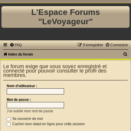
L'Espace Forums
"LeVoyageur"
FAQ
S’enregistrer
Connexion
R
Index du forum
e
Le forum exige que vous soyez enregistré et
c
connecté pour pouvoir consulter le profil des
membres.
h
e
Nom d’utilisateur :
r
c
Mot de passe :
h
J’ai oublié mon mot de passe
e
Se souvenir de moi
r
Cacher mon statut en ligne pour cette session