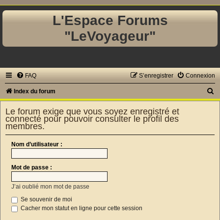
L'Espace Forums
"LeVoyageur"
FAQ
S’enregistrer
Connexion
R
Index du forum
e
Le forum exige que vous soyez enregistré et
c
connecté pour pouvoir consulter le profil des
membres.
h
e
Nom d’utilisateur :
r
c
Mot de passe :
h
J’ai oublié mon mot de passe
e
Se souvenir de moi
r
Cacher mon statut en ligne pour cette session