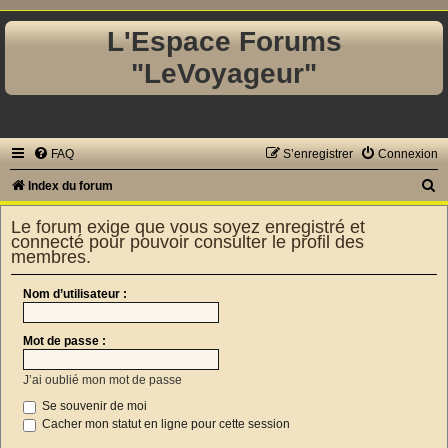
L'Espace Forums
"LeVoyageur"
FAQ
S’enregistrer
Connexion
R
Index du forum
e
Le forum exige que vous soyez enregistré et
c
connecté pour pouvoir consulter le profil des
membres.
h
e
Nom d’utilisateur :
r
c
Mot de passe :
h
J’ai oublié mon mot de passe
e
Se souvenir de moi
r
Cacher mon statut en ligne pour cette session