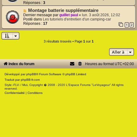
m
v
Réponses :
3
e
e
s
N
Montage batterie supplémentaire
a
s
o
u
Dernier message par
guillet paul
«
lun. 3 août 2026, 12:02
a
u
m
Posté dans
Les tutoriels d'entretien d'un camping-car
g
v
e
Réponses :
17
1
2
e
e
s
a
s
u
a
m
g
3 résultats trouvés • Page
1
sur
1
e
e
s
Aller à
s
a
g
Index du forum
Heures au format
UTC+02:00
e
Développé par
phpBB
® Forum Software © phpBB Limited
Traduit par
phpBB-fr.com
Style:-FLV- / MuL Copyright � 2008 - 2020 L'Espace Forums "LeVoyageur" All rights
reserved.
Confidentialité
|
Conditions