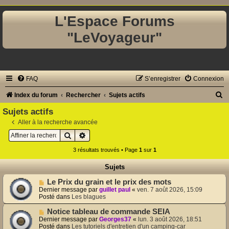
L'Espace Forums
"LeVoyageur"
FAQ
S’enregistrer
Connexion
R
Index du forum
Rechercher
Sujets actifs
e
Sujets actifs
c
Aller à la recherche avancée
Rechercher
Recherche avancée
h
e
3 résultats trouvés • Page
1
sur
1
r
Sujets
c
N
Le Prix du grain et le prix des mots
h
o
Dernier message par
guillet paul
«
ven. 7 août 2026, 15:09
u
Posté dans
Les blagues
e
v
e
N
Notice tableau de commande SEIA
r
a
o
Dernier message par
Georges37
«
lun. 3 août 2026, 18:51
u
u
Posté dans
Les tutoriels d'entretien d'un camping-car