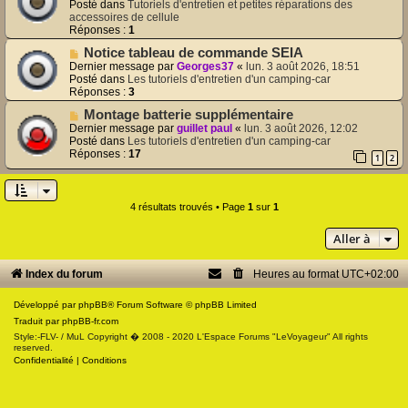
u
m
Posté dans
Tutoriels d'entretien et petites réparations des
v
e
accessoires de cellule
e
s
Réponses :
1
a
s
N
Notice tableau de commande SEIA
u
a
o
m
Dernier message par
Georges37
«
lun. 3 août 2026, 18:51
g
u
e
Posté dans
Les tutoriels d'entretien d'un camping-car
e
v
s
Réponses :
3
e
s
N
Montage batterie supplémentaire
a
a
o
u
Dernier message par
guillet paul
«
lun. 3 août 2026, 12:02
g
u
m
Posté dans
Les tutoriels d'entretien d'un camping-car
e
v
e
Réponses :
17
1
2
e
s
a
s
u
a
m
g
4 résultats trouvés • Page
1
sur
1
e
e
s
Aller à
s
a
g
Index du forum
Heures au format
UTC+02:00
e
Développé par
phpBB
® Forum Software © phpBB Limited
Traduit par
phpBB-fr.com
Style:-FLV- / MuL Copyright � 2008 - 2020 L'Espace Forums "LeVoyageur" All rights
reserved.
Confidentialité
|
Conditions