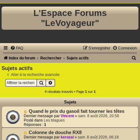
L'Espace Forums
"LeVoyageur"
FAQ
S’enregistrer
Connexion
R
Index du forum
Rechercher
Sujets actifs
e
Sujets actifs
c
Aller à la recherche avancée
Rechercher
Recherche avancée
h
e
4 résultats trouvés • Page
1
sur
1
r
Sujets
c
N
Quand le prix du gasoil fait tourner les têtes
h
o
Dernier message par
Vincent
«
sam. 8 août 2026, 20:58
u
Posté dans
Les blagues
e
v
Réponses :
1
e
r
N
Colonne de douche RX8
a
o
u
Dernier message par
kerozal
«
sam. 8 août 2026, 06:18