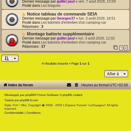
o
m
Dernier message par
guillet paul
«
ven. 7 août 2026, 15:09
u
e
Posté dans
Les blagues
v
s
e
s
N
Notice tableau de commande SEIA
a
a
o
Dernier message par
Georges37
«
lun. 3 août 2026, 18:51
u
g
u
Posté dans
Les tutoriels d'entretien d'un camping-car
m
e
v
Réponses :
3
e
e
s
N
Montage batterie supplémentaire
a
s
o
u
Dernier message par
guillet paul
«
lun. 3 août 2026, 12:02
a
u
m
Posté dans
Les tutoriels d'entretien d'un camping-car
g
v
e
Réponses :
17
1
2
e
e
s
a
s
u
a
m
g
4 résultats trouvés • Page
1
sur
1
e
e
s
Aller à
s
a
g
Index du forum
Heures au format
UTC+02:00
e
Développé par
phpBB
® Forum Software © phpBB Limited
Traduit par
phpBB-fr.com
Style:-FLV- / MuL Copyright � 2008 - 2020 L'Espace Forums "LeVoyageur" All rights
reserved.
Confidentialité
|
Conditions