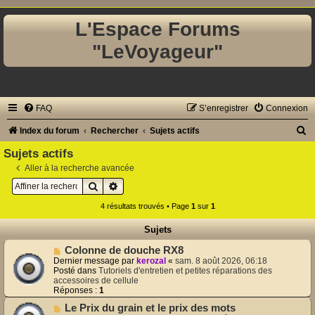
L'Espace Forums
"LeVoyageur"
FAQ
S’enregistrer
Connexion
R
Index du forum
Rechercher
Sujets actifs
e
Sujets actifs
c
Aller à la recherche avancée
Rechercher
Recherche avancée
h
e
4 résultats trouvés • Page
1
sur
1
r
Sujets
c
N
Colonne de douche RX8
h
o
Dernier message par
kerozal
«
sam. 8 août 2026, 06:18
u
Posté dans
Tutoriels d'entretien et petites réparations des
e
v
accessoires de cellule
e
Réponses :
1
r
a
N
Le Prix du grain et le prix des mots
u