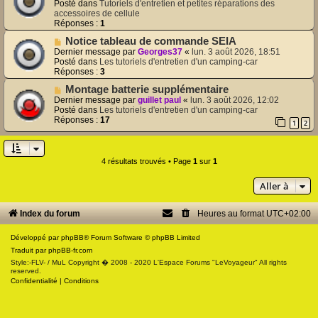
u
m
Posté dans
Tutoriels d'entretien et petites réparations des
v
e
accessoires de cellule
e
s
Réponses :
1
a
s
N
Notice tableau de commande SEIA
u
a
o
m
Dernier message par
Georges37
«
lun. 3 août 2026, 18:51
g
u
e
Posté dans
Les tutoriels d'entretien d'un camping-car
e
v
s
Réponses :
3
e
s
N
Montage batterie supplémentaire
a
a
o
u
Dernier message par
guillet paul
«
lun. 3 août 2026, 12:02
g
u
m
Posté dans
Les tutoriels d'entretien d'un camping-car
e
v
e
Réponses :
17
1
2
e
s
a
s
u
a
m
g
4 résultats trouvés • Page
1
sur
1
e
e
s
Aller à
s
a
g
Index du forum
Heures au format
UTC+02:00
e
Développé par
phpBB
® Forum Software © phpBB Limited
Traduit par
phpBB-fr.com
Style:-FLV- / MuL Copyright � 2008 - 2020 L'Espace Forums "LeVoyageur" All rights
reserved.
Confidentialité
|
Conditions