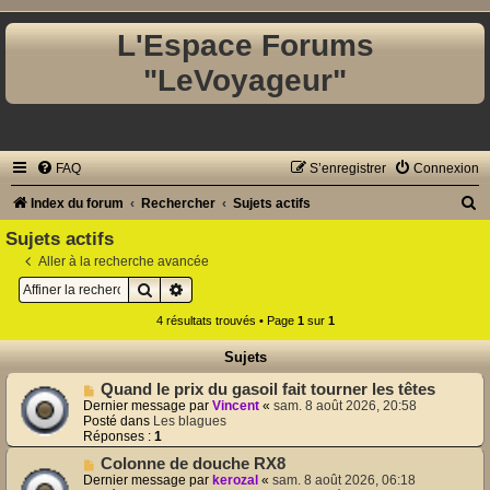
L'Espace Forums
"LeVoyageur"
FAQ
S’enregistrer
Connexion
R
Index du forum
Rechercher
Sujets actifs
e
Sujets actifs
c
Aller à la recherche avancée
Rechercher
Recherche avancée
h
e
4 résultats trouvés • Page
1
sur
1
r
Sujets
c
N
Quand le prix du gasoil fait tourner les têtes
h
o
Dernier message par
Vincent
«
sam. 8 août 2026, 20:58
u
Posté dans
Les blagues
e
v
Réponses :
1
e
r
N
Colonne de douche RX8
a
o
u
Dernier message par
kerozal
«
sam. 8 août 2026, 06:18