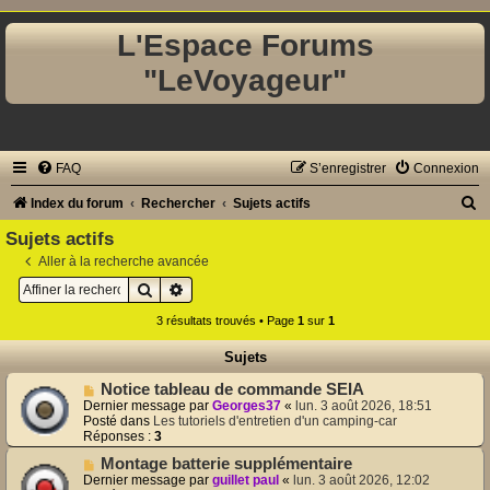
L'Espace Forums
"LeVoyageur"
FAQ
S’enregistrer
Connexion
R
Index du forum
Rechercher
Sujets actifs
e
Sujets actifs
c
Aller à la recherche avancée
Rechercher
Recherche avancée
h
e
3 résultats trouvés • Page
1
sur
1
r
Sujets
c
N
Notice tableau de commande SEIA
h
o
Dernier message par
Georges37
«
lun. 3 août 2026, 18:51
u
Posté dans
Les tutoriels d'entretien d'un camping-car
e
v
Réponses :
3
e
r
N
Montage batterie supplémentaire
a
o
u
Dernier message par
guillet paul
«
lun. 3 août 2026, 12:02