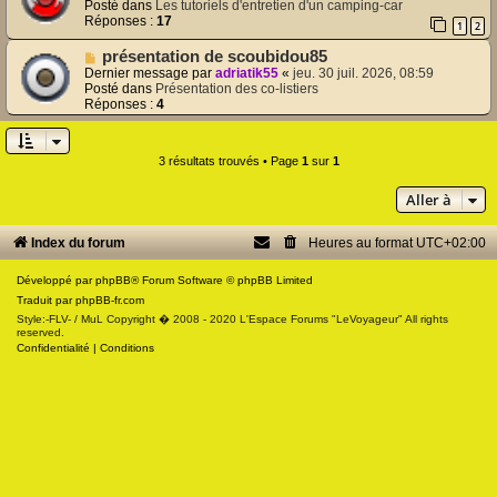
u
m
Posté dans
Les tutoriels d'entretien d'un camping-car
v
e
Réponses :
17
1
2
e
s
a
s
N
présentation de scoubidou85
u
a
o
Dernier message par
adriatik55
«
jeu. 30 juil. 2026, 08:59
m
g
u
Posté dans
Présentation des co-listiers
e
e
v
Réponses :
4
s
e
s
a
a
u
g
3 résultats trouvés • Page
1
sur
1
m
e
e
s
Aller à
s
a
g
Index du forum
Heures au format
UTC+02:00
e
Développé par
phpBB
® Forum Software © phpBB Limited
Traduit par
phpBB-fr.com
Style:-FLV- / MuL Copyright � 2008 - 2020 L'Espace Forums "LeVoyageur" All rights
reserved.
Confidentialité
|
Conditions