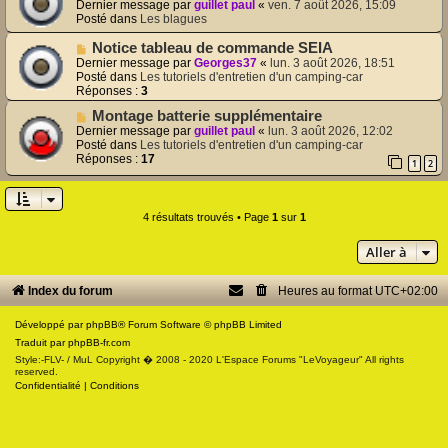
o
m
Dernier message par
guillet paul
«
ven. 7 août 2026, 15:09
u
e
Posté dans
Les blagues
v
s
e
s
N
Notice tableau de commande SEIA
a
a
o
Dernier message par
Georges37
«
lun. 3 août 2026, 18:51
u
g
u
Posté dans
Les tutoriels d'entretien d'un camping-car
m
e
v
Réponses :
3
e
e
s
N
Montage batterie supplémentaire
a
s
o
u
Dernier message par
guillet paul
«
lun. 3 août 2026, 12:02
a
u
m
Posté dans
Les tutoriels d'entretien d'un camping-car
g
v
e
Réponses :
17
1
2
e
e
s
a
s
u
a
m
g
4 résultats trouvés • Page
1
sur
1
e
e
s
Aller à
s
a
g
Index du forum
Heures au format
UTC+02:00
e
Développé par
phpBB
® Forum Software © phpBB Limited
Traduit par
phpBB-fr.com
Style:-FLV- / MuL Copyright � 2008 - 2020 L'Espace Forums "LeVoyageur" All rights
reserved.
Confidentialité
|
Conditions