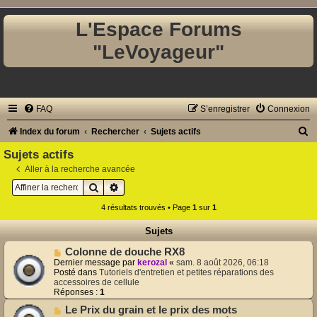
L'Espace Forums
"LeVoyageur"
FAQ
S’enregistrer
Connexion
R
Index du forum
Rechercher
Sujets actifs
e
Sujets actifs
c
Aller à la recherche avancée
Rechercher
Recherche avancée
h
e
4 résultats trouvés • Page
1
sur
1
r
Sujets
c
N
Colonne de douche RX8
h
o
Dernier message par
kerozal
«
sam. 8 août 2026, 06:18
u
Posté dans
Tutoriels d'entretien et petites réparations des
e
v
accessoires de cellule
e
Réponses :
1
r
a
N
Le Prix du grain et le prix des mots
u