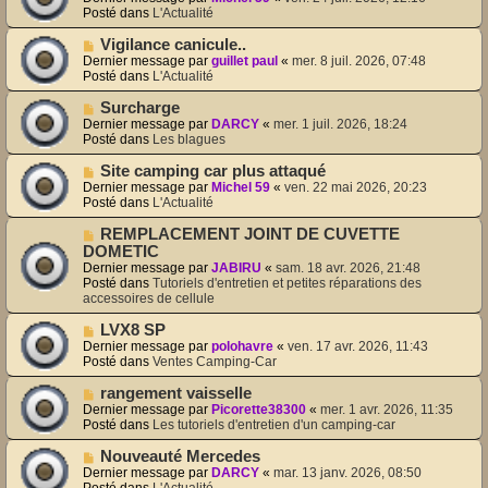
u
u
Posté dans
L'Actualité
m
v
e
e
N
Vigilance canicule..
s
a
o
Dernier message par
guillet paul
«
mer. 8 juil. 2026, 07:48
s
u
u
Posté dans
L'Actualité
a
m
v
g
e
e
N
Surcharge
e
s
a
o
Dernier message par
DARCY
«
mer. 1 juil. 2026, 18:24
s
u
u
Posté dans
Les blagues
a
m
v
g
e
e
N
Site camping car plus attaqué
e
s
a
o
Dernier message par
Michel 59
«
ven. 22 mai 2026, 20:23
s
u
u
Posté dans
L'Actualité
a
m
v
g
e
e
N
REMPLACEMENT JOINT DE CUVETTE
e
s
a
o
DOMETIC
s
u
u
Dernier message par
JABIRU
«
sam. 18 avr. 2026, 21:48
a
m
v
Posté dans
Tutoriels d'entretien et petites réparations des
g
e
e
accessoires de cellule
e
s
a
s
u
N
LVX8 SP
a
m
o
Dernier message par
polohavre
«
ven. 17 avr. 2026, 11:43
g
e
u
Posté dans
Ventes Camping-Car
e
s
v
s
e
N
rangement vaisselle
a
a
o
Dernier message par
Picorette38300
«
mer. 1 avr. 2026, 11:35
g
u
u
Posté dans
Les tutoriels d'entretien d'un camping-car
e
m
v
e
e
N
Nouveauté Mercedes
s
a
o
Dernier message par
DARCY
«
mar. 13 janv. 2026, 08:50
s
u
u
Posté dans
L'Actualité