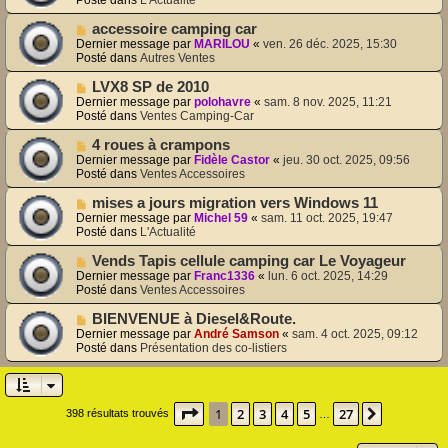
a
m
v
g
e
e
N
accessoire camping car
e
s
a
o
Dernier message par
MARILOU
«
ven. 26 déc. 2025, 15:30
s
u
u
Posté dans
Autres Ventes
a
m
v
g
e
e
N
LVX8 SP de 2010
e
s
a
o
Dernier message par
polohavre
«
sam. 8 nov. 2025, 11:21
s
u
u
Posté dans
Ventes Camping-Car
a
m
v
g
e
e
N
4 roues à crampons
e
s
a
o
Dernier message par
Fidèle Castor
«
jeu. 30 oct. 2025, 09:56
s
u
u
Posté dans
Ventes Accessoires
a
m
v
g
e
e
N
mises a jours migration vers Windows 11
e
s
a
o
Dernier message par
Michel 59
«
sam. 11 oct. 2025, 19:47
s
u
u
Posté dans
L'Actualité
a
m
v
g
e
e
N
Vends Tapis cellule camping car Le Voyageur
e
s
a
o
Dernier message par
Franc1336
«
lun. 6 oct. 2025, 14:29
s
u
u
Posté dans
Ventes Accessoires
a
m
v
g
e
e
N
BIENVENUE à Diesel&Route.
e
s
a
o
Dernier message par
André Samson
«
sam. 4 oct. 2025, 09:12
s
u
u
Posté dans
Présentation des co-listiers
a
m
v
g
e
e
e
s
a
s
u
Page
1
sur
27
1
2
3
4
5
27
a
Suivante
398 résultats trouvés
m
…
g
e
e
s