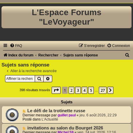
L'Espace Forums
"LeVoyageur"
FAQ
S’enregistrer
Connexion
R
Index du forum
Rechercher
Sujets sans réponse
e
Sujets sans réponse
c
Aller à la recherche avancée
Rechercher
Recherche avancée
h
e
Page
1
sur
27
1
2
3
4
5
27
Suivante
398 résultats trouvés
…
r
c
Sujets
h
N
Le défi de la trotinette russe
o
Dernier message par
guillet paul
«
jeu. 6 août 2026, 22:29
e
u
Posté dans
L'Actualité
v
r
e
N
invitations au salon du Bourget 2026
a
o
Dernier message par
Michel 59
«
ven. 24 juil. 2026, 12:16