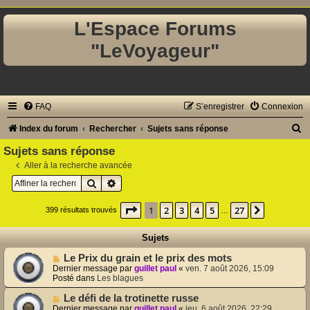
L'Espace Forums
"LeVoyageur"
FAQ
S’enregistrer
Connexion
R
Index du forum
Rechercher
Sujets sans réponse
e
Sujets sans réponse
c
Aller à la recherche avancée
Rechercher
Recherche avancée
h
e
Page
1
sur
27
1
2
3
4
5
27
Suivante
399 résultats trouvés
…
r
c
Sujets
h
N
Le Prix du grain et le prix des mots
o
Dernier message par
guillet paul
«
ven. 7 août 2026, 15:09
e
u
Posté dans
Les blagues
v
r
e
N
Le défi de la trotinette russe
a
o
Dernier message par
guillet paul
«
jeu. 6 août 2026, 22:29