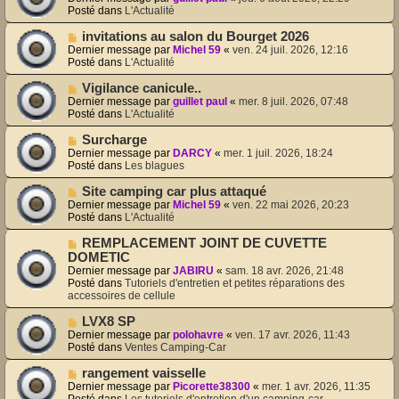
u
u
Posté dans
L'Actualité
m
v
e
e
N
invitations au salon du Bourget 2026
s
a
o
Dernier message par
Michel 59
«
ven. 24 juil. 2026, 12:16
s
u
u
Posté dans
L'Actualité
a
m
v
g
e
e
N
Vigilance canicule..
e
s
a
o
Dernier message par
guillet paul
«
mer. 8 juil. 2026, 07:48
s
u
u
Posté dans
L'Actualité
a
m
v
g
e
e
N
Surcharge
e
s
a
o
Dernier message par
DARCY
«
mer. 1 juil. 2026, 18:24
s
u
u
Posté dans
Les blagues
a
m
v
g
e
e
N
Site camping car plus attaqué
e
s
a
o
Dernier message par
Michel 59
«
ven. 22 mai 2026, 20:23
s
u
u
Posté dans
L'Actualité
a
m
v
g
e
e
N
REMPLACEMENT JOINT DE CUVETTE
e
s
a
o
DOMETIC
s
u
u
Dernier message par
JABIRU
«
sam. 18 avr. 2026, 21:48
a
m
v
Posté dans
Tutoriels d'entretien et petites réparations des
g
e
e
accessoires de cellule
e
s
a
s
u
N
LVX8 SP
a
m
o
Dernier message par
polohavre
«
ven. 17 avr. 2026, 11:43
g
e
u
Posté dans
Ventes Camping-Car
e
s
v
s
e
N
rangement vaisselle
a
a
o
Dernier message par
Picorette38300
«
mer. 1 avr. 2026, 11:35
g
u
u
Posté dans
Les tutoriels d'entretien d'un camping-car