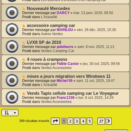
e
m
v
e
e
N
Nouveauté Mercedes
s
a
o
Dernier message par
DARCY
«
mar. 13 janv. 2026, 08:50
s
u
u
Posté dans
L'Actualité
a
m
v
g
e
e
N
accessoire camping car
e
s
a
o
Dernier message par
MARILOU
«
ven. 26 déc. 2025, 15:30
s
u
u
Posté dans
Autres Ventes
a
m
v
g
e
e
N
LVX8 SP de 2010
e
s
a
o
Dernier message par
polohavre
«
sam. 8 nov. 2025, 11:21
s
u
u
Posté dans
Ventes Camping-Car
a
m
v
g
e
e
N
4 roues à crampons
e
s
a
o
Dernier message par
Fidèle Castor
«
jeu. 30 oct. 2025, 09:56
s
u
u
Posté dans
Ventes Accessoires
a
m
v
g
e
e
N
mises a jours migration vers Windows 11
e
s
a
o
Dernier message par
Michel 59
«
sam. 11 oct. 2025, 19:47
s
u
u
Posté dans
L'Actualité
a
m
v
g
e
e
N
Vends Tapis cellule camping car Le Voyageur
e
s
a
o
Dernier message par
Franc1336
«
lun. 6 oct. 2025, 14:29
s
u
u
Posté dans
Ventes Accessoires
a
m
v
g
e
e
e
s
a
s
u
Page
1
sur
27
1
2
3
4
5
27
a
Suivante
399 résultats trouvés
m
…
g
e
e
s