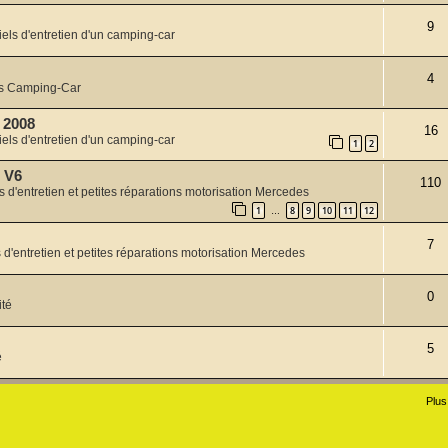
9
iels d'entretien d'un camping-car
4
s Camping-Car
0 2008
16
iels d'entretien d'un camping-car
1
2
 V6
110
ls d'entretien et petites réparations motorisation Mercedes
1
8
9
10
11
12
…
7
s d'entretien et petites réparations motorisation Mercedes
0
ité
5
é
Plus