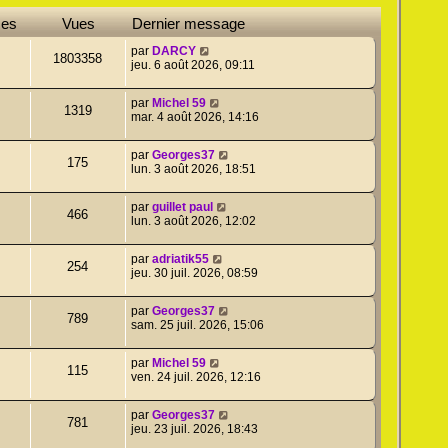
ses
Vues
Dernier message
par
DARCY
1803358
jeu. 6 août 2026, 09:11
par
Michel 59
1319
mar. 4 août 2026, 14:16
par
Georges37
175
lun. 3 août 2026, 18:51
par
guillet paul
466
lun. 3 août 2026, 12:02
par
adriatik55
254
jeu. 30 juil. 2026, 08:59
par
Georges37
789
sam. 25 juil. 2026, 15:06
par
Michel 59
115
ven. 24 juil. 2026, 12:16
par
Georges37
781
jeu. 23 juil. 2026, 18:43