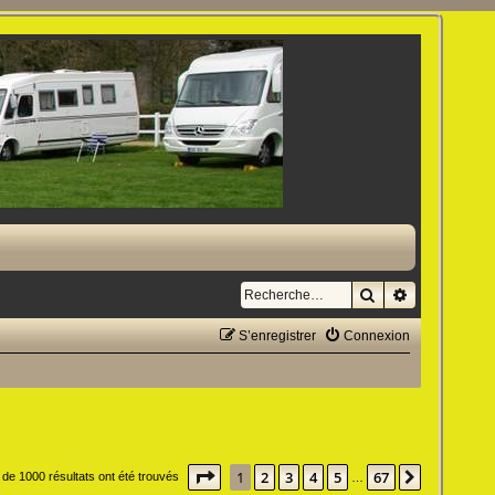
Rechercher
Recherche a
S’enregistrer
Connexion
Page
1
sur
67
1
2
3
4
5
67
Suivante
 de 1000 résultats ont été trouvés
…