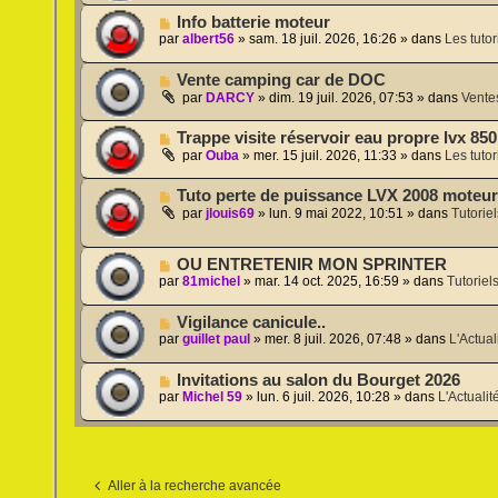
s
v
m
a
N
Info batterie moteur
e
e
g
o
par
albert56
»
sam. 18 juil. 2026, 16:26
» dans
Les tutor
a
s
e
u
u
s
v
m
a
N
Vente camping car de DOC
e
e
g
o
a
par
DARCY
»
dim. 19 juil. 2026, 07:53
» dans
Vente
s
e
u
u
s
v
m
a
N
Trappe visite réservoir eau propre lvx 85
e
e
g
o
a
par
Ouba
»
mer. 15 juil. 2026, 11:33
» dans
Les tutor
s
e
u
u
s
v
m
a
N
Tuto perte de puissance LVX 2008 moteur
e
e
g
o
a
par
jlouis69
»
lun. 9 mai 2022, 10:51
» dans
Tutorie
s
e
u
u
s
v
m
a
e
e
N
OU ENTRETENIR MON SPRINTER
g
a
s
o
e
par
81michel
»
mar. 14 oct. 2025, 16:59
» dans
Tutoriel
u
s
u
m
a
v
e
N
Vigilance canicule..
g
e
s
o
e
par
guillet paul
»
mer. 8 juil. 2026, 07:48
» dans
L'Actual
a
s
u
u
a
v
m
N
Invitations au salon du Bourget 2026
g
e
e
o
e
par
Michel 59
»
lun. 6 juil. 2026, 10:28
» dans
L'Actualit
a
s
u
u
s
v
m
a
e
e
g
a
s
e
u
s
Aller à la recherche avancée
m
a