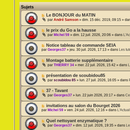
Sujets
N
Le BONJOUR du MATIN
o
par
André Samson
»
dim. 15 déc. 2019, 09:15
» da
u
v
N
le prix du Go a la hausse
e
o
a
par
Michel 59
»
dim. 12 juil. 2026, 20:06
» dans
L'Ac
u
u
v
m
N
Notice tableau de commande SEIA
e
e
o
par
Georges37
»
jeu. 30 juil. 2026, 17:13
» dans
Les tut
a
s
u
u
s
v
m
a
N
Montage batterie supplémentaire
e
e
g
o
a
par
THIERRY 34
»
mer. 22 juil. 2026, 15:42
» dans
L
s
e
u
u
s
v
m
a
N
présentation de scoubidou85
e
e
g
o
a
par
scoubidou 85
»
lun. 27 juil. 2026, 16:05
» dans
s
e
u
u
s
v
m
a
N
37 - Tavant
e
e
g
o
a
par
Georges37
»
lun. 22 juin 2026, 20:17
» dans
Ce
s
e
u
u
s
v
m
a
N
invitations au salon du Bourget 2026
e
e
g
o
par
Michel 59
»
ven. 24 juil. 2026, 12:16
» dans
L'Actual
a
s
e
u
u
s
v
m
a
N
Quel nettoyant enzymatique ?
e
e
g
o
a
par
Georges37
»
dim. 12 juil. 2026, 19:35
» dans
Le
s
e
u
u