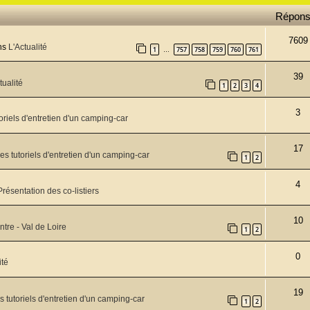
Répon
7609
ns
L'Actualité
1
757
758
759
760
761
…
39
tualité
1
2
3
4
3
oriels d'entretien d'un camping-car
17
es tutoriels d'entretien d'un camping-car
1
2
4
Présentation des co-listiers
10
ntre - Val de Loire
1
2
0
ité
19
s tutoriels d'entretien d'un camping-car
1
2