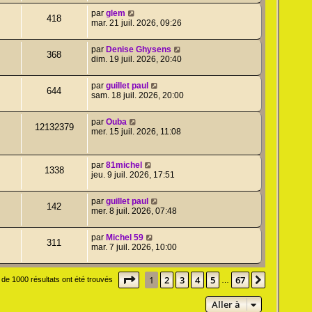
par
glem
418
mar. 21 juil. 2026, 09:26
par
Denise Ghysens
368
dim. 19 juil. 2026, 20:40
par
guillet paul
644
sam. 18 juil. 2026, 20:00
par
Ouba
12132379
mer. 15 juil. 2026, 11:08
par
81michel
1338
jeu. 9 juil. 2026, 17:51
par
guillet paul
142
mer. 8 juil. 2026, 07:48
par
Michel 59
311
mar. 7 juil. 2026, 10:00
Page
1
sur
67
1
2
3
4
5
67
Suivante
 de 1000 résultats ont été trouvés
…
Aller à