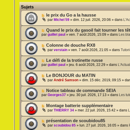
Sujets
N
le prix du Go a la hausse
o
par
Michel 59
»
dim. 12 juil. 2026, 20:06
» dans
L'Ac
u
v
N
Quand le prix du gasoil fait tourner les tê
e
o
par
guillet paul
»
ven. 7 août 2026, 15:09
» dans
Les bl
a
u
u
v
m
N
Colonne de douche RX8
e
e
o
a
par
verstain
»
ven. 7 août 2026, 21:05
» dans
Tutori
s
u
u
s
v
m
a
N
Le défi de la trotinette russe
e
e
g
o
par
guillet paul
»
jeu. 6 août 2026, 22:29
» dans
L'Actual
a
s
e
u
u
s
v
m
a
N
Le BONJOUR du MATIN
e
e
g
o
a
par
André Samson
»
dim. 15 déc. 2019, 09:15
» da
s
e
u
u
s
v
m
a
N
Notice tableau de commande SEIA
e
e
g
o
par
Georges37
»
jeu. 30 juil. 2026, 17:13
» dans
Les tut
a
s
e
u
u
s
v
m
a
N
Montage batterie supplémentaire
e
e
g
o
a
par
THIERRY 34
»
mer. 22 juil. 2026, 15:42
» dans
L
s
e
u
u
s
v
m
a
N
présentation de scoubidou85
e
e
g
o
a
par
scoubidou 85
»
lun. 27 juil. 2026, 16:05
» dans
s
e
u
u