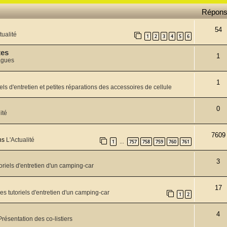
Répon
54
tualité
1
2
3
4
5
6
tes
1
agues
1
els d'entretien et petites réparations des accessoires de cellule
0
ité
7609
ns
L'Actualité
1
757
758
759
760
761
…
3
oriels d'entretien d'un camping-car
17
es tutoriels d'entretien d'un camping-car
1
2
4
Présentation des co-listiers