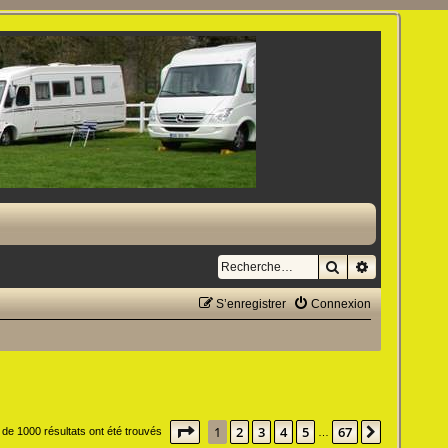
Rechercher
Recherche a
S’enregistrer
Connexion
Page
1
sur
67
1
2
3
4
5
67
Suivante
 de 1000 résultats ont été trouvés
…