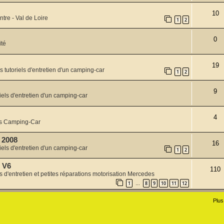
10
ntre - Val de Loire
1
2
0
ité
19
s tutoriels d'entretien d'un camping-car
1
2
9
iels d'entretien d'un camping-car
4
s Camping-Car
0 2008
16
iels d'entretien d'un camping-car
1
2
 V6
110
ls d'entretien et petites réparations motorisation Mercedes
1
8
9
10
11
12
…
Plus