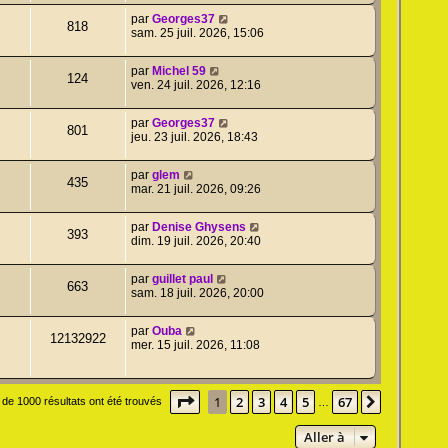
par
Georges37
818
sam. 25 juil. 2026, 15:06
par
Michel 59
124
ven. 24 juil. 2026, 12:16
par
Georges37
801
jeu. 23 juil. 2026, 18:43
par
glem
435
mar. 21 juil. 2026, 09:26
par
Denise Ghysens
393
dim. 19 juil. 2026, 20:40
par
guillet paul
663
sam. 18 juil. 2026, 20:00
par
Ouba
12132922
mer. 15 juil. 2026, 11:08
Page
1
sur
67
1
2
3
4
5
67
Suivante
 de 1000 résultats ont été trouvés
…
Aller à