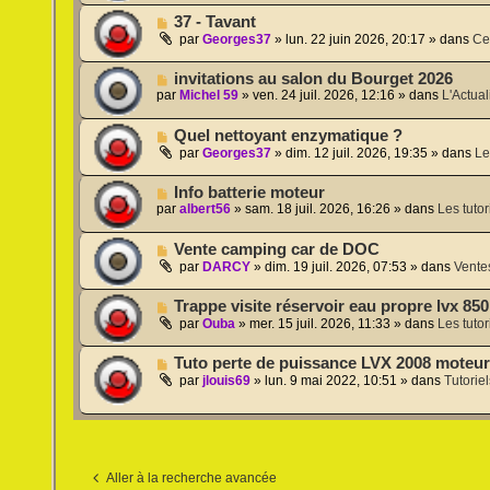
s
v
m
a
N
37 - Tavant
e
e
g
o
a
par
Georges37
»
lun. 22 juin 2026, 20:17
» dans
Ce
s
e
u
u
s
v
m
a
N
invitations au salon du Bourget 2026
e
e
g
o
par
Michel 59
»
ven. 24 juil. 2026, 12:16
» dans
L'Actual
a
s
e
u
u
s
v
m
a
N
Quel nettoyant enzymatique ?
e
e
g
o
a
par
Georges37
»
dim. 12 juil. 2026, 19:35
» dans
Le
s
e
u
u
s
v
m
a
N
Info batterie moteur
e
e
g
o
par
albert56
»
sam. 18 juil. 2026, 16:26
» dans
Les tutor
a
s
e
u
u
s
v
m
a
N
Vente camping car de DOC
e
e
g
o
a
par
DARCY
»
dim. 19 juil. 2026, 07:53
» dans
Vente
s
e
u
u
s
v
m
a
N
Trappe visite réservoir eau propre lvx 85
e
e
g
o
a
par
Ouba
»
mer. 15 juil. 2026, 11:33
» dans
Les tutor
s
e
u
u
s
v
m
a
N
Tuto perte de puissance LVX 2008 moteur
e
e
g
o
a
par
jlouis69
»
lun. 9 mai 2022, 10:51
» dans
Tutorie
s
e
u
u
s
v
m
a
e
e
g
a
s
e
u
s
m
a
Aller à la recherche avancée
e
g