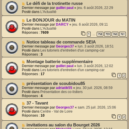
a
N
Le défi de la trotinette russe
u
o
Dernier message par
guillet paul
«
jeu. 6 août 2026, 22:29
m
u
Posté dans
L'Actualité
e
v
s
e
N
Le BONJOUR du MATIN
s
a
o
Dernier message par
DARCY
«
jeu. 6 août 2026, 09:11
a
u
u
Posté dans
L'Actualité
g
m
v
Réponses :
7609
e
1
758
759
760
761
…
e
e
s
a
N
Notice tableau de commande SEIA
s
u
o
Dernier message par
Georges37
«
lun. 3 août 2026, 18:51
a
m
u
Posté dans
Les tutoriels d'entretien d'un camping-car
g
e
v
Réponses :
3
e
s
e
s
N
Montage batterie supplémentaire
a
a
o
u
Dernier message par
guillet paul
«
lun. 3 août 2026, 12:02
g
u
m
Posté dans
Les tutoriels d'entretien d'un camping-car
e
v
e
Réponses :
17
1
2
e
s
a
s
N
présentation de scoubidou85
u
a
o
Dernier message par
adriatik55
«
jeu. 30 juil. 2026, 08:59
m
g
u
Posté dans
Présentation des co-listiers
e
e
v
Réponses :
4
s
e
s
N
37 - Tavant
a
a
o
u
Dernier message par
Georges37
«
sam. 25 juil. 2026, 15:06
g
u
m
Posté dans
Centre - Val de Loire
e
v
e
Réponses :
10
1
2
e
s
a
s
N
invitations au salon du Bourget 2026
u
a
o