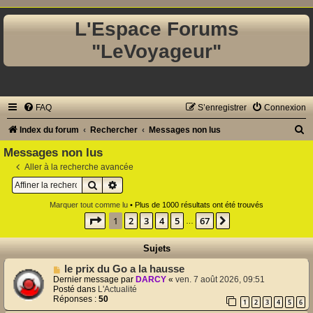
L'Espace Forums
"LeVoyageur"
FAQ
S’enregistrer
Connexion
R
Index du forum
Rechercher
Messages non lus
e
Messages non lus
c
Aller à la recherche avancée
Rechercher
Recherche avancée
h
e
Marquer tout comme lu
• Plus de 1000 résultats ont été trouvés
Page
1
sur
67
1
2
3
4
5
67
Suivante
r
…
c
Sujets
h
N
le prix du Go a la hausse
e
o
Dernier message par
DARCY
«
ven. 7 août 2026, 09:51
u
Posté dans
L'Actualité
r
v
Réponses :
50
1
2
3
4
5
6
e