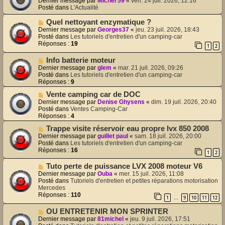
Dernier message par
Michel 59
«
ven. 24 juil. 2026, 12:16
m
g
u
Posté dans
L'Actualité
e
e
v
s
e
N
Quel nettoyant enzymatique ?
s
a
o
Dernier message par
Georges37
«
jeu. 23 juil. 2026, 18:43
a
u
u
Posté dans
Les tutoriels d'entretien d'un camping-car
g
m
v
Réponses :
19
e
1
2
e
e
s
a
N
Info batterie moteur
s
u
o
Dernier message par
glem
«
mar. 21 juil. 2026, 09:26
a
m
u
Posté dans
Les tutoriels d'entretien d'un camping-car
g
e
v
Réponses :
9
e
s
e
s
N
Vente camping car de DOC
a
a
o
u
Dernier message par
Denise Ghysens
«
dim. 19 juil. 2026, 20:40
g
u
m
Posté dans
Ventes Camping-Car
e
v
e
Réponses :
4
e
s
N
Trappe visite réservoir eau propre lvx 850 2008
a
s
o
u
Dernier message par
guillet paul
«
sam. 18 juil. 2026, 20:00
a
u
m
Posté dans
Les tutoriels d'entretien d'un camping-car
g
v
e
Réponses :
16
e
1
2
e
s
a
s
N
Tuto perte de puissance LVX 2008 moteur V6
u
a
o
Dernier message par
Ouba
«
mer. 15 juil. 2026, 11:08
m
g
u
Posté dans
Tutoriels d'entretien et petites réparations motorisation
e
e
v
Mercedes
s
e
Réponses :
110
s
1
9
10
11
12
…
a
a
u
N
OU ENTRETENIR MON SPRINTER
g
m
o
e
Dernier message par
81michel
«
jeu. 9 juil. 2026, 17:51
e
u