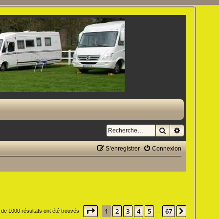
Rechercher
Recherche a
S’enregistrer
Connexion
Page
1
sur
67
1
2
3
4
5
67
Suivante
 de 1000 résultats ont été trouvés
…