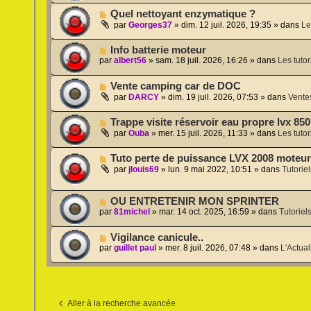
s
v
m
a
N
Quel nettoyant enzymatique ?
e
e
g
o
a
par
Georges37
»
dim. 12 juil. 2026, 19:35
» dans
Le
s
e
u
u
s
v
m
a
N
Info batterie moteur
e
e
g
o
par
albert56
»
sam. 18 juil. 2026, 16:26
» dans
Les tutor
a
s
e
u
u
s
v
m
a
N
Vente camping car de DOC
e
e
g
o
a
par
DARCY
»
dim. 19 juil. 2026, 07:53
» dans
Vente
s
e
u
u
s
v
m
a
N
Trappe visite réservoir eau propre lvx 85
e
e
g
o
a
par
Ouba
»
mer. 15 juil. 2026, 11:33
» dans
Les tutor
s
e
u
u
s
v
m
a
N
Tuto perte de puissance LVX 2008 moteur
e
e
g
o
a
par
jlouis69
»
lun. 9 mai 2022, 10:51
» dans
Tutorie
s
e
u
u
s
v
m
a
e
e
N
OU ENTRETENIR MON SPRINTER
g
a
s
o
e
par
81michel
»
mar. 14 oct. 2025, 16:59
» dans
Tutoriel
u
s
u
m
a
v
e
N
Vigilance canicule..
g
e
s
o
e
par
guillet paul
»
mer. 8 juil. 2026, 07:48
» dans
L'Actual
a
s
u
u
a
v
m
g
e
e
e
a
s
u
s
Aller à la recherche avancée
m
a