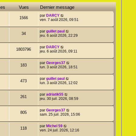
ses
Vues
Dernier message
par
DARCY
1566
ven. 7 août 2026, 09:51
par
guillet paul
34
jeu. 6 août 2026, 22:29
par
DARCY
1803796
jeu. 6 août 2026, 09:11
par
Georges37
183
lun. 3 août 2026, 18:51
par
guillet paul
473
lun. 3 août 2026, 12:02
par
adriatik55
261
jeu. 30 juil. 2026, 08:59
par
Georges37
805
sam. 25 juil. 2026, 15:06
par
Michel 59
118
ven. 24 juil. 2026, 12:16