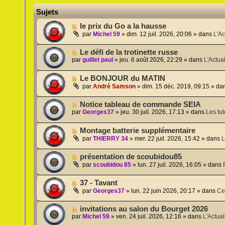
Sujets
N
le prix du Go a la hausse
o
par
Michel 59
»
dim. 12 juil. 2026, 20:06
» dans
L'Ac
u
v
N
Le défi de la trotinette russe
e
o
par
guillet paul
»
jeu. 6 août 2026, 22:29
» dans
L'Actual
a
u
u
v
m
N
Le BONJOUR du MATIN
e
e
o
a
par
André Samson
»
dim. 15 déc. 2019, 09:15
» da
s
u
u
s
v
m
a
N
Notice tableau de commande SEIA
e
e
g
o
par
Georges37
»
jeu. 30 juil. 2026, 17:13
» dans
Les tut
a
s
e
u
u
s
v
m
a
N
Montage batterie supplémentaire
e
e
g
o
a
par
THIERRY 34
»
mer. 22 juil. 2026, 15:42
» dans
L
s
e
u
u
s
v
m
a
N
présentation de scoubidou85
e
e
g
o
a
par
scoubidou 85
»
lun. 27 juil. 2026, 16:05
» dans
s
e
u
u
s
v
m
a
N
37 - Tavant
e
e
g
o
a
par
Georges37
»
lun. 22 juin 2026, 20:17
» dans
Ce
s
e
u
u
s
v
m
a
N
invitations au salon du Bourget 2026
e
e
g
o
par
Michel 59
»
ven. 24 juil. 2026, 12:16
» dans
L'Actual
a
s
e
u
u