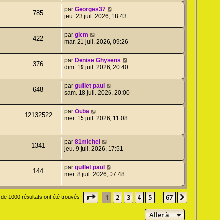
par
Georges37
785
jeu. 23 juil. 2026, 18:43
par
glem
422
mar. 21 juil. 2026, 09:26
par
Denise Ghysens
376
dim. 19 juil. 2026, 20:40
par
guillet paul
648
sam. 18 juil. 2026, 20:00
par
Ouba
12132522
mer. 15 juil. 2026, 11:08
par
81michel
1341
jeu. 9 juil. 2026, 17:51
par
guillet paul
144
mer. 8 juil. 2026, 07:48
Page
1
sur
67
1
2
3
4
5
67
Suivante
 de 1000 résultats ont été trouvés
…
Aller à