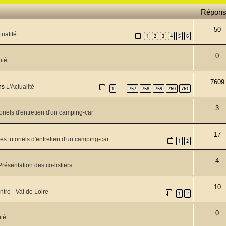
Répon
50
tualité
1
2
3
4
5
6
0
ité
7609
ns
L'Actualité
1
757
758
759
760
761
…
3
oriels d'entretien d'un camping-car
17
es tutoriels d'entretien d'un camping-car
1
2
4
Présentation des co-listiers
10
ntre - Val de Loire
1
2
0
ité