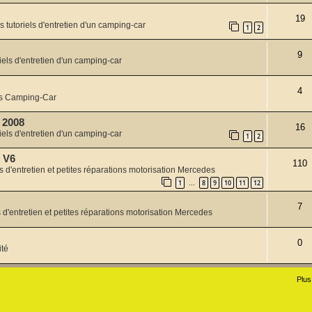
19
s tutoriels d'entretien d'un camping-car
1
2
9
iels d'entretien d'un camping-car
4
s Camping-Car
0 2008
16
iels d'entretien d'un camping-car
1
2
 V6
110
ls d'entretien et petites réparations motorisation Mercedes
1
8
9
10
11
12
…
7
s d'entretien et petites réparations motorisation Mercedes
0
ité
Plus