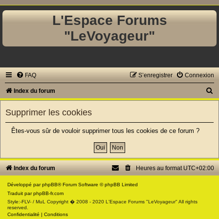
L'Espace Forums
"LeVoyageur"
FAQ
S’enregistrer
Connexion
R
Index du forum
e
Supprimer les cookies
c
h
Êtes-vous sûr de vouloir supprimer tous les cookies de ce forum ?
e
r
c
Index du forum
Heures au format
UTC+02:00
h
Développé par
phpBB
® Forum Software © phpBB Limited
e
Traduit par
phpBB-fr.com
Style:-FLV- / MuL Copyright � 2008 - 2020 L'Espace Forums "LeVoyageur" All rights
r
reserved.
Confidentialité
|
Conditions