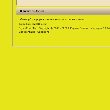
Index du forum
Développé par
phpBB
® Forum Software © phpBB Limited
Traduit par
phpBB-fr.com
Style:-FLV- / MuL Copyright � 2008 - 2020 L'Espace Forums "LeVoyageur" All ri
Confidentialité
|
Conditions