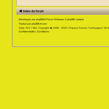
Index du forum
Développé par
phpBB
® Forum Software © phpBB Limited
Traduit par
phpBB-fr.com
Style:-FLV- / MuL Copyright � 2008 - 2020 L'Espace Forums "LeVoyageur" All ri
Confidentialité
|
Conditions