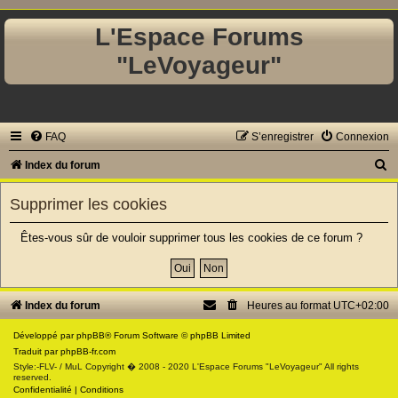
L'Espace Forums
"LeVoyageur"
FAQ
S’enregistrer
Connexion
R
Index du forum
e
Supprimer les cookies
c
h
Êtes-vous sûr de vouloir supprimer tous les cookies de ce forum ?
e
r
c
Index du forum
Heures au format
UTC+02:00
h
Développé par
phpBB
® Forum Software © phpBB Limited
e
Traduit par
phpBB-fr.com
Style:-FLV- / MuL Copyright � 2008 - 2020 L'Espace Forums "LeVoyageur" All rights
r
reserved.
Confidentialité
|
Conditions