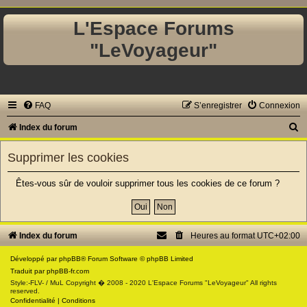
L'Espace Forums
"LeVoyageur"
FAQ
S’enregistrer
Connexion
R
Index du forum
e
Supprimer les cookies
c
h
Êtes-vous sûr de vouloir supprimer tous les cookies de ce forum ?
e
r
c
Index du forum
Heures au format
UTC+02:00
h
Développé par
phpBB
® Forum Software © phpBB Limited
e
Traduit par
phpBB-fr.com
Style:-FLV- / MuL Copyright � 2008 - 2020 L'Espace Forums "LeVoyageur" All rights
r
reserved.
Confidentialité
|
Conditions