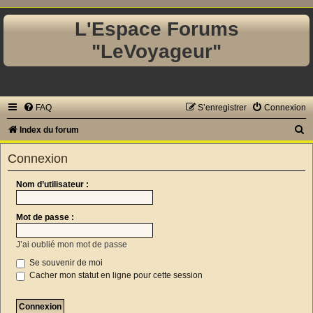
L'Espace Forums
"LeVoyageur"
FAQ
S’enregistrer
Connexion
R
Index du forum
e
Connexion
c
h
Nom d’utilisateur :
e
Mot de passe :
r
c
J’ai oublié mon mot de passe
h
Se souvenir de moi
e
Cacher mon statut en ligne pour cette session
r