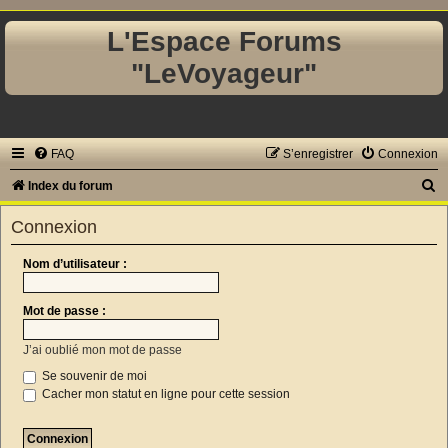
L'Espace Forums
"LeVoyageur"
FAQ
S’enregistrer
Connexion
R
Index du forum
e
Connexion
c
h
Nom d’utilisateur :
e
Mot de passe :
r
c
J’ai oublié mon mot de passe
h
Se souvenir de moi
e
Cacher mon statut en ligne pour cette session
r