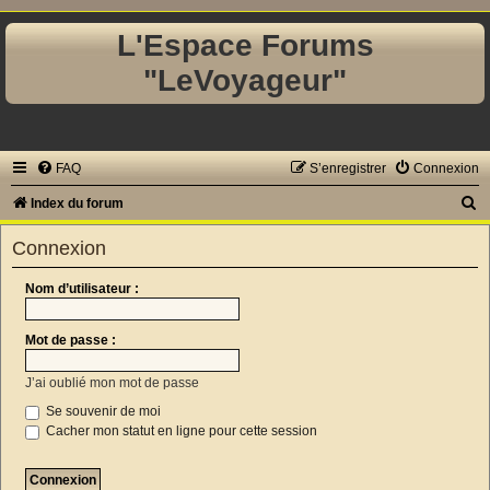
L'Espace Forums
"LeVoyageur"
FAQ
S’enregistrer
Connexion
R
Index du forum
e
Connexion
c
h
Nom d’utilisateur :
e
Mot de passe :
r
c
J’ai oublié mon mot de passe
h
Se souvenir de moi
e
Cacher mon statut en ligne pour cette session
r