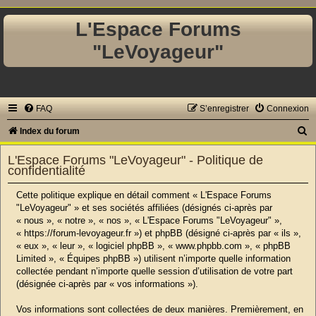
L'Espace Forums
"LeVoyageur"
FAQ
S’enregistrer
Connexion
R
Index du forum
e
L'Espace Forums "LeVoyageur" - Politique de
c
confidentialité
h
Cette politique explique en détail comment « L'Espace Forums
e
"LeVoyageur" » et ses sociétés affiliées (désignés ci-après par
« nous », « notre », « nos », « L'Espace Forums "LeVoyageur" »,
r
« https://forum-levoyageur.fr ») et phpBB (désigné ci-après par « ils »,
c
« eux », « leur », « logiciel phpBB », « www.phpbb.com », « phpBB
Limited », « Équipes phpBB ») utilisent n’importe quelle information
h
collectée pendant n’importe quelle session d’utilisation de votre part
e
(désignée ci-après par « vos informations »).
r
Vos informations sont collectées de deux manières. Premièrement, en