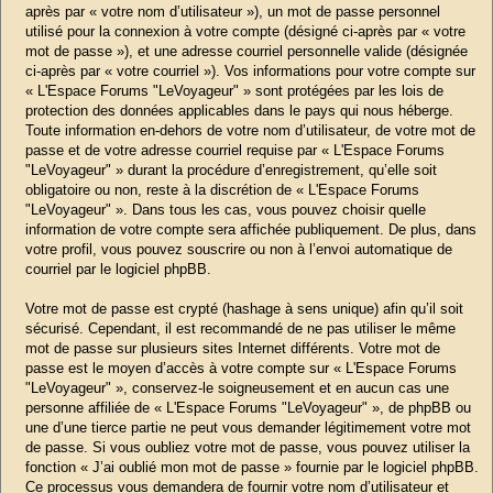
après par « votre nom d’utilisateur »), un mot de passe personnel
utilisé pour la connexion à votre compte (désigné ci-après par « votre
mot de passe »), et une adresse courriel personnelle valide (désignée
ci-après par « votre courriel »). Vos informations pour votre compte sur
« L'Espace Forums "LeVoyageur" » sont protégées par les lois de
protection des données applicables dans le pays qui nous héberge.
Toute information en-dehors de votre nom d’utilisateur, de votre mot de
passe et de votre adresse courriel requise par « L'Espace Forums
"LeVoyageur" » durant la procédure d’enregistrement, qu’elle soit
obligatoire ou non, reste à la discrétion de « L'Espace Forums
"LeVoyageur" ». Dans tous les cas, vous pouvez choisir quelle
information de votre compte sera affichée publiquement. De plus, dans
votre profil, vous pouvez souscrire ou non à l’envoi automatique de
courriel par le logiciel phpBB.
Votre mot de passe est crypté (hashage à sens unique) afin qu’il soit
sécurisé. Cependant, il est recommandé de ne pas utiliser le même
mot de passe sur plusieurs sites Internet différents. Votre mot de
passe est le moyen d’accès à votre compte sur « L'Espace Forums
"LeVoyageur" », conservez-le soigneusement et en aucun cas une
personne affiliée de « L'Espace Forums "LeVoyageur" », de phpBB ou
une d’une tierce partie ne peut vous demander légitimement votre mot
de passe. Si vous oubliez votre mot de passe, vous pouvez utiliser la
fonction « J’ai oublié mon mot de passe » fournie par le logiciel phpBB.
Ce processus vous demandera de fournir votre nom d’utilisateur et