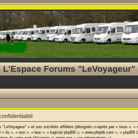
L'Espace Forums "LeVoyageur"
onfidentialité
 "LeVoyageur" » et ses sociétés affiliées (désignés ci-après par « nous », «
r « ils », « eux », « leur », « logiciel phpBB », « www.phpbb.com », « phpBB L
ation de votre part (désignée ci-après par « vos informations »).