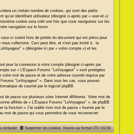
réera un certain nombre de cookies, qui sont des petits
 qu’un identifiant utilisateur (désigné ci-après par « user-id »)
 troisième cookie sera créé une fois que vous naviguerez sur les
otre navigation sur le forum.
ceux-ci soient hors de portée du document qui est prévu pour
us collectons. Ceci peut être, et n’est pas limité à : la
LeVoyageur" » (désignée ici par « votre compte ») et les
lisé pour la connexion à votre compte (désigné ci-après par
re compte sur « L'Espace Forums "LeVoyageur" » sont protégées
e votre mot de passe et de votre adresse courriel requise par
ace Forums "LeVoyageur" ». Dans tous les cas, vous pouvez
tomatique de courriel par le logiciel phpBB.
t de passe sur plusieurs sites Internet différents. Votre mot de
sonne affiliée de « L'Espace Forums "LeVoyageur" », de phpBB
 la fonction « J’ai oublié mon mot de passe » fournie par le
veau mot de passe qui vous permettra de vous reconnecter.
 contacter
Supprimer les cookies
Heures au format
UTC+02:00