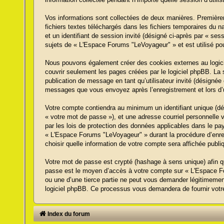
Vos informations sont collectées de deux manières. Premièrem
fichiers textes téléchargés dans les fichiers temporaires du na
et un identifiant de session invité (désigné ci-après par « s
sujets de « L'Espace Forums "LeVoyageur" » et est utilisé pou
Nous pouvons également créer des cookies externes au logici
couvrir seulement les pages créées par le logiciel phpBB. La 
publication de message en tant qu’utilisateur invité (désigné
messages que vous envoyez après l’enregistrement et lors d’
Votre compte contiendra au minimum un identifiant unique (dés
« votre mot de passe »), et une adresse courriel personnelle 
par les lois de protection des données applicables dans le pa
« L'Espace Forums "LeVoyageur" » durant la procédure d’enreg
choisir quelle information de votre compte sera affichée publi
Votre mot de passe est crypté (hashage à sens unique) afin qu
passe est le moyen d’accès à votre compte sur « L'Espace F
ou une d’une tierce partie ne peut vous demander légitimement
logiciel phpBB. Ce processus vous demandera de fournir votre 
Index du forum