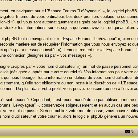
ent, en naviguant sur « L'Espace Forums "LeVoyageur" », le logiciel phpBB c
vigateur Internet de votre ordinateur. Les deux premiers cookies ne contiennent
ession-id »), qui vous sont automatiquement assignés par le logiciel phpBB. Un
r stocker les informations sur les sujets que vous avez lus, ce qui améliore v
el phpBB tout en naviguant sur « L'Espace Forums "LeVoyageur" », bien que 
seconde manière est de récupérer l’information que vous nous envoyez et que no
e ci-après par « messages invités »), l’enregistrement sur « L'Espace Forums "
une connexion (désignés ici par « vos messages »).
igné ci-après par « votre nom d’utilisateur »), un mot de passe personnel uti
valide (désignée ci-après par « votre courriel »). Vos informations pour vot
ys qui nous héberge. Toute information en-dehors de votre nom d’utilisateur, d
istrement, qu’elle soit obligatoire ou non, reste à la discrétion de « L'Esp
quement. De plus, dans votre profil, vous pouvez souscrire ou non à l’envoi au
’il soit sécurisé. Cependant, il est recommandé de ne pas utiliser le même mo
orums "LeVoyageur" », conservez-le soigneusement et en aucun cas une per
 votre mot de passe. Si vous oubliez votre mot de passe, vous pouvez utiliser
nom d’utilisateur et votre courriel, alors le logiciel phpBB générera un nou
Nous