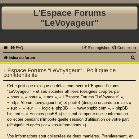
L'Espace Forums
"LeVoyageur"
FAQ
S’enregistrer
Connexion
R
Index du forum
e
L'Espace Forums "LeVoyageur" - Politique de
c
confidentialité
h
Cette politique explique en détail comment « L'Espace Forums
e
"LeVoyageur" » et ses sociétés affiliées (désignés ci-après par
« nous », « notre », « nos », « L'Espace Forums "LeVoyageur" »,
r
« https://forum-levoyageur.fr ») et phpBB (désigné ci-après par « ils »,
c
« eux », « leur », « logiciel phpBB », « www.phpbb.com », « phpBB
Limited », « Équipes phpBB ») utilisent n’importe quelle information
h
collectée pendant n’importe quelle session d’utilisation de votre part
e
(désignée ci-après par « vos informations »).
r
Vos informations sont collectées de deux manières. Premièrement, en