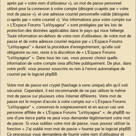
après par « votre nom d’utilisateur »), un mot de passe personnel
utilisé pour la connexion à votre compte (désigné ci-après par « votre
mot de passe »), et une adresse courriel personnelle valide (désignée
ci-après par « votre courriel »). Vos informations pour votre compte sur
« L'Espace Forums "LeVoyageur" » sont protégées par les lois de
protection des données applicables dans le pays qui nous héberge.
Toute information en-dehors de votre nom d’utilisateur, de votre mot de
passe et de votre adresse courriel requise par « L'Espace Forums
"LeVoyageur" » durant la procédure d’enregistrement, qu’elle soit
obligatoire ou non, reste à la discrétion de « L'Espace Forums
"LeVoyageur" ». Dans tous les cas, vous pouvez choisir quelle
information de votre compte sera affichée publiquement. De plus, dans
votre profil, vous pouvez souscrire ou non à l’envoi automatique de
courriel par le logiciel phpBB.
Votre mot de passe est crypté (hashage à sens unique) afin qu’il soit
sécurisé. Cependant, il est recommandé de ne pas utiliser le même
mot de passe sur plusieurs sites Internet différents. Votre mot de
passe est le moyen d’accès à votre compte sur « L'Espace Forums
"LeVoyageur" », conservez-le soigneusement et en aucun cas une
personne affiliée de « L'Espace Forums "LeVoyageur" », de phpBB ou
une d’une tierce partie ne peut vous demander légitimement votre mot
de passe. Si vous oubliez votre mot de passe, vous pouvez utiliser la
fonction « J’ai oublié mon mot de passe » fournie par le logiciel phpBB.
Ce processus vous demandera de fournir votre nom d’utilisateur et