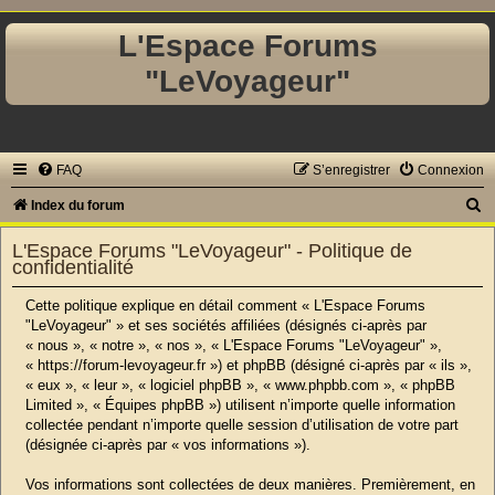
L'Espace Forums
"LeVoyageur"
FAQ
S’enregistrer
Connexion
R
Index du forum
e
L'Espace Forums "LeVoyageur" - Politique de
c
confidentialité
h
Cette politique explique en détail comment « L'Espace Forums
e
"LeVoyageur" » et ses sociétés affiliées (désignés ci-après par
« nous », « notre », « nos », « L'Espace Forums "LeVoyageur" »,
r
« https://forum-levoyageur.fr ») et phpBB (désigné ci-après par « ils »,
c
« eux », « leur », « logiciel phpBB », « www.phpbb.com », « phpBB
Limited », « Équipes phpBB ») utilisent n’importe quelle information
h
collectée pendant n’importe quelle session d’utilisation de votre part
e
(désignée ci-après par « vos informations »).
r
Vos informations sont collectées de deux manières. Premièrement, en