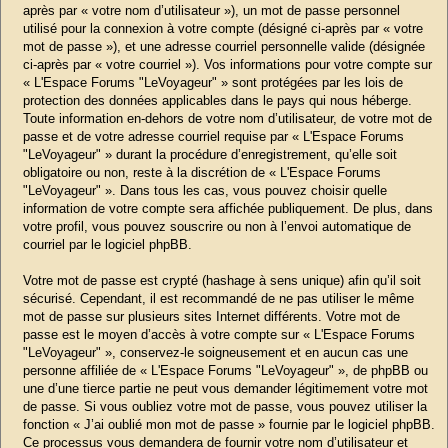
après par « votre nom d’utilisateur »), un mot de passe personnel
utilisé pour la connexion à votre compte (désigné ci-après par « votre
mot de passe »), et une adresse courriel personnelle valide (désignée
ci-après par « votre courriel »). Vos informations pour votre compte sur
« L'Espace Forums "LeVoyageur" » sont protégées par les lois de
protection des données applicables dans le pays qui nous héberge.
Toute information en-dehors de votre nom d’utilisateur, de votre mot de
passe et de votre adresse courriel requise par « L'Espace Forums
"LeVoyageur" » durant la procédure d’enregistrement, qu’elle soit
obligatoire ou non, reste à la discrétion de « L'Espace Forums
"LeVoyageur" ». Dans tous les cas, vous pouvez choisir quelle
information de votre compte sera affichée publiquement. De plus, dans
votre profil, vous pouvez souscrire ou non à l’envoi automatique de
courriel par le logiciel phpBB.
Votre mot de passe est crypté (hashage à sens unique) afin qu’il soit
sécurisé. Cependant, il est recommandé de ne pas utiliser le même
mot de passe sur plusieurs sites Internet différents. Votre mot de
passe est le moyen d’accès à votre compte sur « L'Espace Forums
"LeVoyageur" », conservez-le soigneusement et en aucun cas une
personne affiliée de « L'Espace Forums "LeVoyageur" », de phpBB ou
une d’une tierce partie ne peut vous demander légitimement votre mot
de passe. Si vous oubliez votre mot de passe, vous pouvez utiliser la
fonction « J’ai oublié mon mot de passe » fournie par le logiciel phpBB.
Ce processus vous demandera de fournir votre nom d’utilisateur et