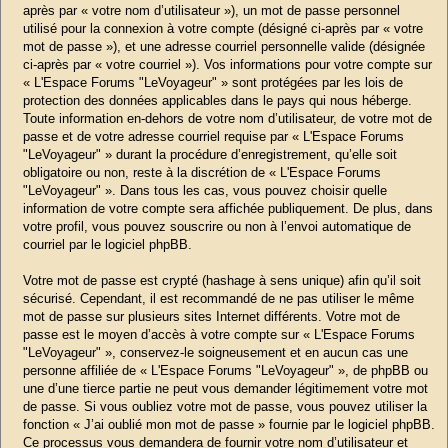
après par « votre nom d’utilisateur »), un mot de passe personnel
utilisé pour la connexion à votre compte (désigné ci-après par « votre
mot de passe »), et une adresse courriel personnelle valide (désignée
ci-après par « votre courriel »). Vos informations pour votre compte sur
« L'Espace Forums "LeVoyageur" » sont protégées par les lois de
protection des données applicables dans le pays qui nous héberge.
Toute information en-dehors de votre nom d’utilisateur, de votre mot de
passe et de votre adresse courriel requise par « L'Espace Forums
"LeVoyageur" » durant la procédure d’enregistrement, qu’elle soit
obligatoire ou non, reste à la discrétion de « L'Espace Forums
"LeVoyageur" ». Dans tous les cas, vous pouvez choisir quelle
information de votre compte sera affichée publiquement. De plus, dans
votre profil, vous pouvez souscrire ou non à l’envoi automatique de
courriel par le logiciel phpBB.
Votre mot de passe est crypté (hashage à sens unique) afin qu’il soit
sécurisé. Cependant, il est recommandé de ne pas utiliser le même
mot de passe sur plusieurs sites Internet différents. Votre mot de
passe est le moyen d’accès à votre compte sur « L'Espace Forums
"LeVoyageur" », conservez-le soigneusement et en aucun cas une
personne affiliée de « L'Espace Forums "LeVoyageur" », de phpBB ou
une d’une tierce partie ne peut vous demander légitimement votre mot
de passe. Si vous oubliez votre mot de passe, vous pouvez utiliser la
fonction « J’ai oublié mon mot de passe » fournie par le logiciel phpBB.
Ce processus vous demandera de fournir votre nom d’utilisateur et