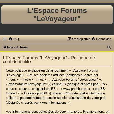
L'Espace Forums
"LeVoyageur"
FAQ
S’enregistrer
Connexion
R
Index du forum
e
L'Espace Forums "LeVoyageur" - Politique de
c
confidentialité
h
Cette politique explique en détail comment « L'Espace Forums
e
"LeVoyageur" » et ses sociétés affiliées (désignés ci-après par
« nous », « notre », « nos », « L'Espace Forums "LeVoyageur" »,
r
« https://forum-levoyageur.fr ») et phpBB (désigné ci-après par « ils »,
c
« eux », « leur », « logiciel phpBB », « www.phpbb.com », « phpBB
Limited », « Équipes phpBB ») utilisent n’importe quelle information
h
collectée pendant n’importe quelle session d’utilisation de votre part
e
(désignée ci-après par « vos informations »).
r
Vos informations sont collectées de deux manières. Premièrement, en