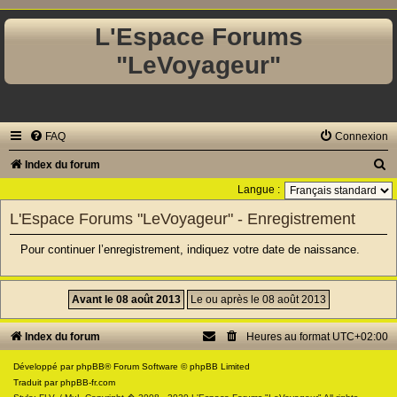
L'Espace Forums
"LeVoyageur"
FAQ
Connexion
R
Index du forum
e
Langue :
c
L'Espace Forums "LeVoyageur" - Enregistrement
h
Pour continuer l’enregistrement, indiquez votre date de naissance.
e
r
c
h
Index du forum
Heures au format
UTC+02:00
e
Développé par
phpBB
® Forum Software © phpBB Limited
r
Traduit par
phpBB-fr.com