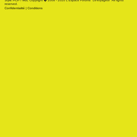
Style:-FLV- / MuL Copyright � 2008 - 2020 L'Espace Forums "LeVoyageur" All rights
reserved.
Confidentialité
|
Conditions