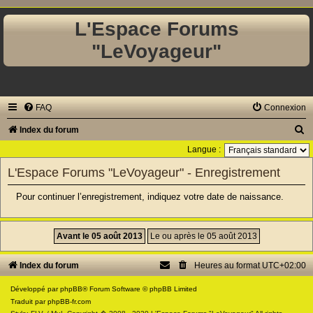
L'Espace Forums
"LeVoyageur"
FAQ
Connexion
R
Index du forum
e
Langue :
c
L'Espace Forums "LeVoyageur" - Enregistrement
h
Pour continuer l’enregistrement, indiquez votre date de naissance.
e
r
c
h
Index du forum
Heures au format
UTC+02:00
e
Développé par
phpBB
® Forum Software © phpBB Limited
r
Traduit par
phpBB-fr.com