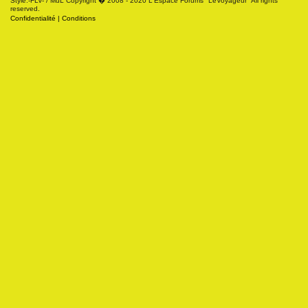
Style:-FLV- / MuL Copyright � 2008 - 2020 L'Espace Forums "LeVoyageur" All rights
reserved.
Confidentialité
|
Conditions