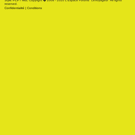
Style:-FLV- / MuL Copyright � 2008 - 2020 L'Espace Forums "LeVoyageur" All rights
reserved.
Confidentialité
|
Conditions