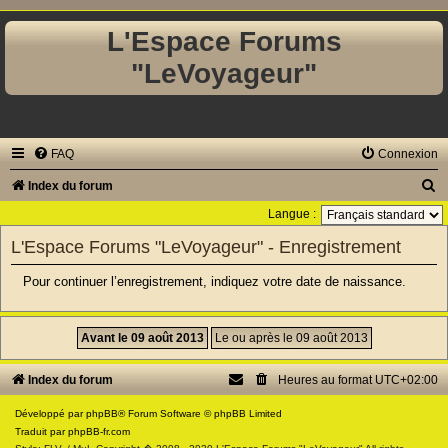
L'Espace Forums
"LeVoyageur"
FAQ
Connexion
R
Index du forum
e
Langue :
c
L'Espace Forums "LeVoyageur" - Enregistrement
h
Pour continuer l’enregistrement, indiquez votre date de naissance.
e
r
c
h
Index du forum
Heures au format
UTC+02:00
e
Développé par
phpBB
® Forum Software © phpBB Limited
r
Traduit par
phpBB-fr.com