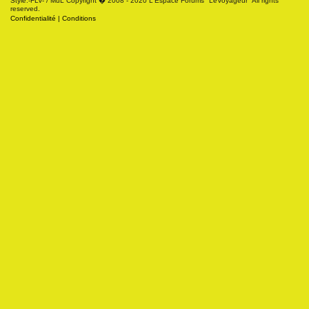
Style:-FLV- / MuL Copyright � 2008 - 2020 L'Espace Forums "LeVoyageur" All rights
reserved.
Confidentialité
|
Conditions