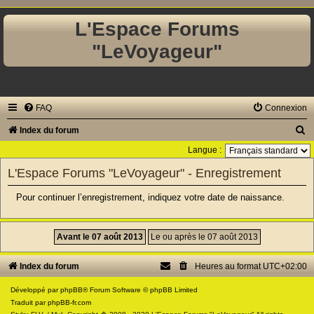
L'Espace Forums
"LeVoyageur"
FAQ
Connexion
R
Index du forum
e
Langue :
c
L'Espace Forums "LeVoyageur" - Enregistrement
h
Pour continuer l’enregistrement, indiquez votre date de naissance.
e
r
c
h
Index du forum
Heures au format
UTC+02:00
e
Développé par
phpBB
® Forum Software © phpBB Limited
r
Traduit par
phpBB-fr.com