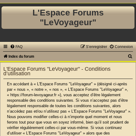
L'Espace Forums
"LeVoyageur"
FAQ
S’enregistrer
Connexion
R
Index du forum
e
L'Espace Forums "LeVoyageur" - Conditions
c
d’utilisation
h
En accédant à « L'Espace Forums "LeVoyageur" » (désigné ci-après
e
par « nous », « notre », « nos », « L'Espace Forums "LeVoyageur" »,
« https://forum-levoyageur.fr »), vous acceptez d’être légalement
r
responsable des conditions suivantes. Si vous n’acceptez pas d’être
c
légalement responsable de toutes les conditions suivantes, alors
n’accédez pas et/ou n’utilisez pas « L'Espace Forums "LeVoyageur" ».
h
Nous pouvons modifier celles-ci à n’importe quel moment et nous
e
ferons tout pour que vous en soyez informé, bien qu’il soit prudent de
r
vérifier régulièrement celles-ci par vous-même. Si vous continuez
d’utiliser « L'Espace Forums "LeVoyageur" » alors que des