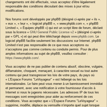
changements ont été effectués, vous acceptez d’être légalement
responsable des conditions découlant des mises à jour et/ou
modifications.
Nos forums sont développés par phpBB (désigné ci-après par « ils »,
« eux », « leur », « logiciel phpBB », « www.phpbb.com », « phpBB
Limited », « Équipes phpBB ») qui est un script libre de forum, déclaré
sous la licence «
GNU General Public License v2
» (désigné ci-après
par « GPL ») et qui peut être téléchargé depuis
www.phpbb.com
. Le
logiciel phpBB facilite seulement les discussions sur Internet. phpBB
Limited n’est pas responsable de ce que nous acceptons ou
n’acceptons pas comme contenu ou conduite permis. Pour de plus
amples informations au sujet de phpBB, veuillez consulter :
https://www.phpbb.com/
.
Vous acceptez de ne pas publier de contenu abusif, obscène, vulgaire,
diffamatoire, choquant, menaçant, à caractère sexuel ou tout autre
contenu qui peut transgresser les lois de votre pays, du pays où
« L'Espace Forums "LeVoyageur" » est hébergé ou les lois
internationales. Le faire peut vous mener à un bannissement immédiat
et permanent, avec une notification à votre fournisseur d’accès à
Internet si nous le jugeons nécessaire. Les adresses IP de tous les
messages sont enregistrées pour aider au renforcement de ces
conditions. Vous acceptez que « L'Espace Forums "LeVoyageur" »
supprime, modifie, déplace ou verrouille n’importe quel sujet lorsque