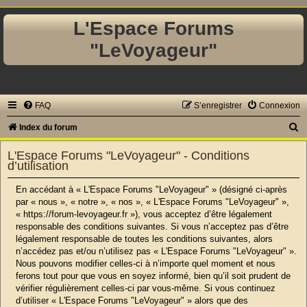
L'Espace Forums
"LeVoyageur"
FAQ
S’enregistrer
Connexion
R
Index du forum
e
L'Espace Forums "LeVoyageur" - Conditions
c
d’utilisation
h
En accédant à « L'Espace Forums "LeVoyageur" » (désigné ci-après
e
par « nous », « notre », « nos », « L'Espace Forums "LeVoyageur" »,
« https://forum-levoyageur.fr »), vous acceptez d’être légalement
r
responsable des conditions suivantes. Si vous n’acceptez pas d’être
c
légalement responsable de toutes les conditions suivantes, alors
n’accédez pas et/ou n’utilisez pas « L'Espace Forums "LeVoyageur" ».
h
Nous pouvons modifier celles-ci à n’importe quel moment et nous
e
ferons tout pour que vous en soyez informé, bien qu’il soit prudent de
r
vérifier régulièrement celles-ci par vous-même. Si vous continuez
d’utiliser « L'Espace Forums "LeVoyageur" » alors que des