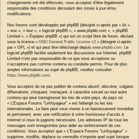
changements ont été effectués, vous acceptez d’être légalement
responsable des conditions découlant des mises à jour et/ou
modifications.
Nos forums sont développés par phpBB (désigné ci-après par « ils »,
« eux », « leur », « logiciel phpBB », « www.phpbb.com », « phpBB
Limited », « Équipes phpBB ») qui est un script libre de forum, déclaré
sous la licence «
GNU General Public License v2
» (désigné ci-après
par « GPL ») et qui peut être téléchargé depuis
www.phpbb.com
. Le
logiciel phpBB facilite seulement les discussions sur Internet. phpBB
Limited n’est pas responsable de ce que nous acceptons ou
n’acceptons pas comme contenu ou conduite permis. Pour de plus
amples informations au sujet de phpBB, veuillez consulter :
https://www.phpbb.com/
.
Vous acceptez de ne pas publier de contenu abusif, obscène, vulgaire,
diffamatoire, choquant, menaçant, à caractère sexuel ou tout autre
contenu qui peut transgresser les lois de votre pays, du pays où
« L'Espace Forums "LeVoyageur" » est hébergé ou les lois
internationales. Le faire peut vous mener à un bannissement immédiat
et permanent, avec une notification à votre fournisseur d’accès à
Internet si nous le jugeons nécessaire. Les adresses IP de tous les
messages sont enregistrées pour aider au renforcement de ces
conditions. Vous acceptez que « L'Espace Forums "LeVoyageur" »
supprime, modifie, déplace ou verrouille n’importe quel sujet lorsque