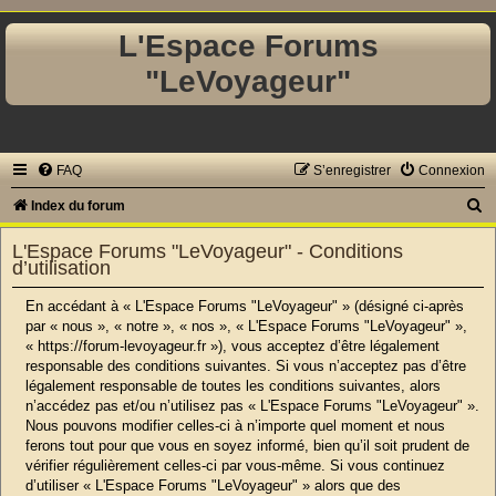
L'Espace Forums
"LeVoyageur"
FAQ
S’enregistrer
Connexion
R
Index du forum
e
L'Espace Forums "LeVoyageur" - Conditions
c
d’utilisation
h
En accédant à « L'Espace Forums "LeVoyageur" » (désigné ci-après
e
par « nous », « notre », « nos », « L'Espace Forums "LeVoyageur" »,
« https://forum-levoyageur.fr »), vous acceptez d’être légalement
r
responsable des conditions suivantes. Si vous n’acceptez pas d’être
c
légalement responsable de toutes les conditions suivantes, alors
n’accédez pas et/ou n’utilisez pas « L'Espace Forums "LeVoyageur" ».
h
Nous pouvons modifier celles-ci à n’importe quel moment et nous
e
ferons tout pour que vous en soyez informé, bien qu’il soit prudent de
r
vérifier régulièrement celles-ci par vous-même. Si vous continuez
d’utiliser « L'Espace Forums "LeVoyageur" » alors que des