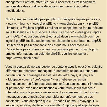
changements ont été effectués, vous acceptez d’être légalement
responsable des conditions découlant des mises à jour et/ou
modifications.
Nos forums sont développés par phpBB (désigné ci-après par « ils »,
« eux », « leur », « logiciel phpBB », « www.phpbb.com », « phpBB
Limited », « Équipes phpBB ») qui est un script libre de forum, déclaré
sous la licence «
GNU General Public License v2
» (désigné ci-après
par « GPL ») et qui peut être téléchargé depuis
www.phpbb.com
. Le
logiciel phpBB facilite seulement les discussions sur Internet. phpBB
Limited n’est pas responsable de ce que nous acceptons ou
n’acceptons pas comme contenu ou conduite permis. Pour de plus
amples informations au sujet de phpBB, veuillez consulter :
https://www.phpbb.com/
.
Vous acceptez de ne pas publier de contenu abusif, obscène, vulgaire,
diffamatoire, choquant, menaçant, à caractère sexuel ou tout autre
contenu qui peut transgresser les lois de votre pays, du pays où
« L'Espace Forums "LeVoyageur" » est hébergé ou les lois
internationales. Le faire peut vous mener à un bannissement immédiat
et permanent, avec une notification à votre fournisseur d’accès à
Internet si nous le jugeons nécessaire. Les adresses IP de tous les
messages sont enregistrées pour aider au renforcement de ces
conditions. Vous acceptez que « L'Espace Forums "LeVoyageur" »
supprime, modifie, déplace ou verrouille n’importe quel sujet lorsque