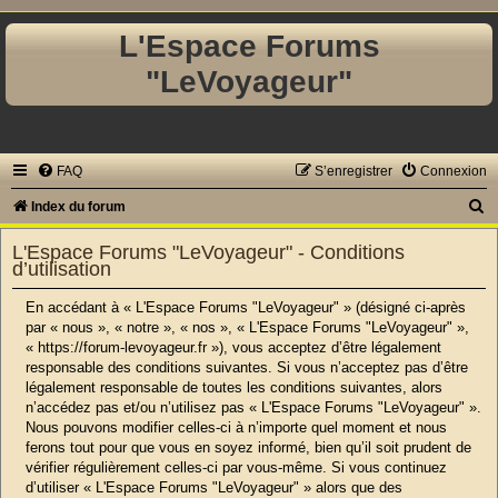
L'Espace Forums
"LeVoyageur"
FAQ
S’enregistrer
Connexion
R
Index du forum
e
L'Espace Forums "LeVoyageur" - Conditions
c
d’utilisation
h
En accédant à « L'Espace Forums "LeVoyageur" » (désigné ci-après
e
par « nous », « notre », « nos », « L'Espace Forums "LeVoyageur" »,
« https://forum-levoyageur.fr »), vous acceptez d’être légalement
r
responsable des conditions suivantes. Si vous n’acceptez pas d’être
c
légalement responsable de toutes les conditions suivantes, alors
n’accédez pas et/ou n’utilisez pas « L'Espace Forums "LeVoyageur" ».
h
Nous pouvons modifier celles-ci à n’importe quel moment et nous
e
ferons tout pour que vous en soyez informé, bien qu’il soit prudent de
r
vérifier régulièrement celles-ci par vous-même. Si vous continuez
d’utiliser « L'Espace Forums "LeVoyageur" » alors que des