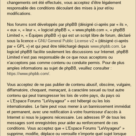
changements ont été effectués, vous acceptez d’être légalement
responsable des conditions découlant des mises à jour et/ou
modifications.
Nos forums sont développés par phpBB (désigné ci-après par « ils »,
« eux », « leur », « logiciel phpBB », « www.phpbb.com », « phpBB
Limited », « Équipes phpBB ») qui est un script libre de forum, déclaré
sous la licence «
GNU General Public License v2
» (désigné ci-après
par « GPL ») et qui peut être téléchargé depuis
www.phpbb.com
. Le
logiciel phpBB facilite seulement les discussions sur Internet. phpBB
Limited n’est pas responsable de ce que nous acceptons ou
n’acceptons pas comme contenu ou conduite permis. Pour de plus
amples informations au sujet de phpBB, veuillez consulter :
https://www.phpbb.com/
.
Vous acceptez de ne pas publier de contenu abusif, obscène, vulgaire,
diffamatoire, choquant, menaçant, à caractère sexuel ou tout autre
contenu qui peut transgresser les lois de votre pays, du pays où
« L'Espace Forums "LeVoyageur" » est hébergé ou les lois
internationales. Le faire peut vous mener à un bannissement immédiat
et permanent, avec une notification à votre fournisseur d’accès à
Internet si nous le jugeons nécessaire. Les adresses IP de tous les
messages sont enregistrées pour aider au renforcement de ces
conditions. Vous acceptez que « L'Espace Forums "LeVoyageur" »
supprime, modifie, déplace ou verrouille n’importe quel sujet lorsque